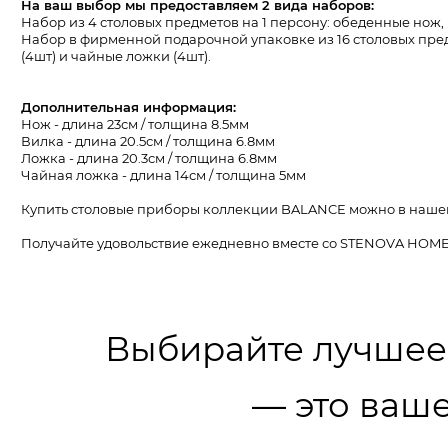
На ваш выбор мы предоставляем 2 вида наборов:
Набор из 4 столовых предметов на 1 персону: обеденные нож,
Набор в фирменной подарочной упаковке из 16 столовых пред
(4шт) и чайные ложки (4шт).
Дополнительная информация:
Нож - длина 23см / толщина 8.5мм
Вилка - длина 20.5см / толщина 6.8мм
Ложка - длина 20.3см / толщина 6.8мм
Чайная ложка - длина 14см / толщина 5мм
Купить столовые приборы коллекции BALANCE можно в наше
Получайте удовольствие ежедневно вместе со STENOVA HOM
Выбирайте лучшее
— это ваше