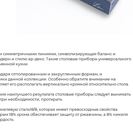
ыми симметричными линиями, символизирующая баланс и
одерн и стилю ар-деко. Такие столовые приборы универсального
менной кухни.
одаря отполированным и закругленным формам, и
ики данной коллекции. Особенно обратите внимание на
яет его располагать вертикально кромкой относительно стола.
ия наилучшего результата столовые приборы следует вынимать
при необходимости, протирать.
елевую сталь18/8, которая имеет превосходные свойства
рам.18% хрома обеспечивает защиту от ржавчины, а 8% никеля
рдость.