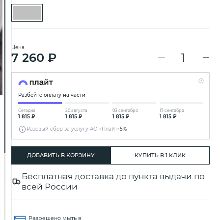
Цена
7 260 ₽
Разбейте оплату на части
Сегодня
20 августа
03 сентября
17 сентября
1 815 ₽
1 815 ₽
1 815 ₽
1 815 ₽
Разовый сбор за услугу АО «Плайт»
5%
ДОБАВИТЬ В КОРЗИНУ
КУПИТЬ В 1 КЛИК
Бесплатная доставка до пункта выдачи по
всей России
Разрешено мыть в