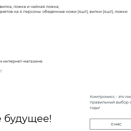
 вилка, ложка и чайная ложка;
метов на 4 персоны: обеденные ножи (4шт), вилки (4шт), ложки
м интернет-магазине.
E!
Компромисс - это ли
правильный выбор с
годы!
 будущее!
О НАС