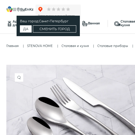
ru
en
kz
Ваш город:
Санкт-Петербург
Ароматы
Столовая
Спальня
Ванная
для дома
кухня
ДА
СМЕНИТЬ ГОРОД
Главная
STENOVA HOME
Столовая и кухня
Столовые приборы