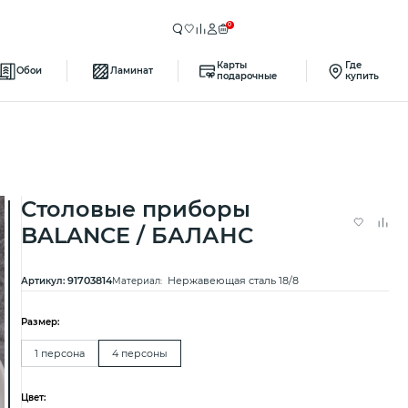
0
Карты
Где
Обои
Ламинат
подарочные
купить
Столовые приборы
BALANCE / БАЛАНС
91703814
Нержавеющая сталь 18/8
Артикул:
Материал:
Размер:
1 персона
4 персоны
Цвет: