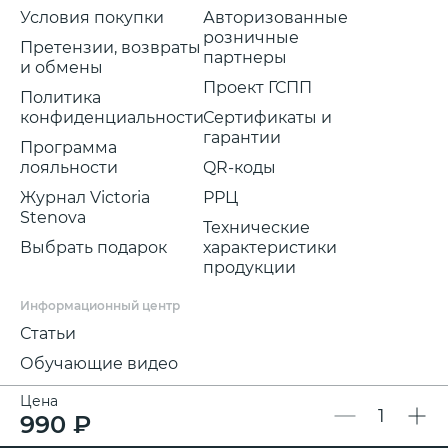
Условия покупки
Авторизованные
розничные
Претензии, возвраты
партнеры
и обмены
Проект ГСПП
Политика
конфиденциальности
Сертификаты и
гарантии
Программа
лояльности
QR-коды
Журнал Victoria
РРЦ
Stenova
Технические
Выбрать подарок
характеристики
продукции
Информационный центр
Статьи
Обучающие видео
Цена
990 ₽
Мы в соц.сетях:
Rutube
Вконтакте
YouTube
Max
Телеграм