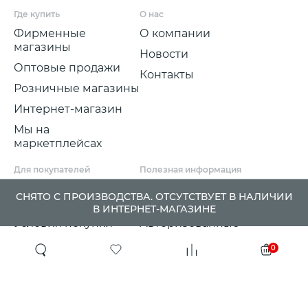
Где купить
О нас
Фирменные
О компании
магазины
Новости
Оптовые продажи
Контакты
Розничные магазины
Интернет-магазин
Мы на
маркетплейсах
Для покупателей
Полезная информация
Условия и срок
Партнерские
СНЯТО С ПРОИЗВОДСТВА. ОТСУТСТВУЕТ В НАЛИЧИИ
доставки
программы
В ИНТЕРНЕТ-МАГАЗИНЕ
Условия покупки
Авторизованные
розничные
Претензии, возвраты
0
партнеры
и обмены
Проект ГСПП
Политика
конфиденциальности
Сертификаты и
гарантии