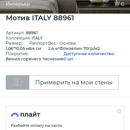
1
/
6
Интерьер
Мотив ITALY 88961
Артикул:
88961
Коллекция:
ITALY
Размер:
Раппорт:
Вес:
Основа:
1.06*10.05 м
64 см
2.4 кг
Флизелин 70гр/м2
Покрытие:
Доступное количество:
Винил горячего тиснения
0 шт
Примерить на мои стены
Разбейте оплату на части