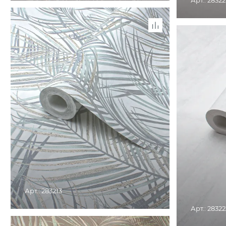
Арт.: 28322
СНЯТО С ПРОИЗВОДСТВА. ТОВАР ДОСТУПЕН В
РОЗНИЧНЫХ МАГАЗИНАХ
СНЯТО С ПР
РО
Арт.: 283213
Арт.: 28322