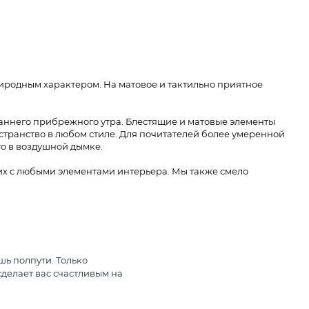
СНЯТО С ПРОИЗВОДСТВА. ОТСУТСТВУЕТ В
НАЛИЧИИ В ИНТЕРНЕТ-МАГАЗИНЕ
иродным характером. На матовое и тактильно приятное
аннего прибрежного утра. Блестящие и матовые элементы
странство в любом стиле. Для почитателей более умеренной
о в воздушной дымке.
 их с любыми элементами интерьера. Мы также смело
шь полпути. Только
делает вас счастливым на