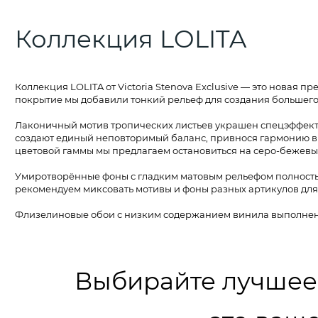
СНЯТО С ПР
РО
Коллекция LOLITA
Коллекция LOLITA от Victoria Stenova Exclusive — это новая
покрытие мы добавили тонкий рельеф для создания большего
Лаконичный мотив тропических листьев украшен спецэффекта
создают единый неповторимый баланс, привнося гармонию в в
цветовой гаммы мы предлагаем остановиться на серо-бежевых
Умиротворённые фоны с гладким матовым рельефом полностью 
рекомендуем миксовать мотивы и фоны разных артикулов для 
Флизелиновые обои с низким содержанием винила выполнен
Выбирайте лучшее