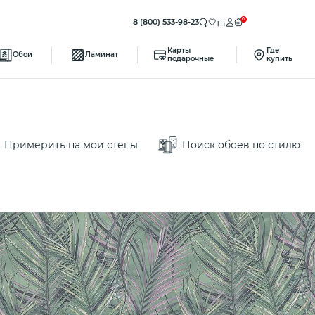
0
8 (800) 533-98-23
Карты
Где
Обои
Ламинат
подарочные
купить
Примерить на мои стены
Поиск обоев по стилю