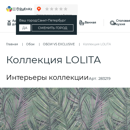
ru
en
kz
Ваш город:
Санкт-Петербург
Ароматы
Столовая
Спальня
Ванная
для дома
кухня
ДА
СМЕНИТЬ ГОРОД
Главная
Обои
ОБОИ VS EXCLUSIVE
Коллекция LOLITA
Коллекция LOLITA
Интерьеры коллекции
Арт.:
283219