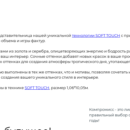
ОИЗВОДСТВА. ТОВАР ДОСТУПЕН В
ЗНИЧНЫХ МАГАЗИНАХ
 представительница нашей уникальной
технологии SOFT TOUCH
с пр
 объема и игры фактур.
ми из золота и серебра, олицетворяющих энергию и бодрость р
аш интерьер. Сочные оттенки добавят новых красок в ваше про
 оттенках для создания атмосферы тропического дня, утопающег
выполнены в тех же оттенках, что и мотивы, позволяя сочетать
создания вашего уникального стиля в интерьере.
ы в технике
SOFT TOUCH
, размер 1,06*10,05м.
Компромисс - это ли
правильный выбор с
годы!