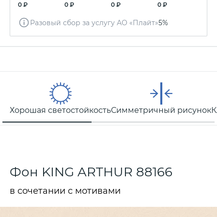
0 ₽
0 ₽
0 ₽
0 ₽
Разовый сбор за услугу АО «Плайт»
5%
Хорошая светостойкость
Симметричный рисунок
К
Фон KING ARTHUR 88166
в сочетании с мотивами