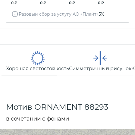
0 ₽
0 ₽
0 ₽
0 ₽
Разовый сбор за услугу АО «Плайт»
5%
Хорошая светостойкость
Симметричный рисунок
К
Мотив ORNAMENT 88293
в сочетании с фонами