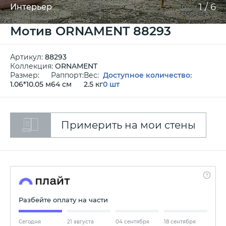
1
/
6
Интерьер
Мотив ORNAMENT 88293
Артикул:
88293
Коллекция:
ORNAMENT
Размер:
Раппорт:
Вес:
Доступное количество:
1.06*10.05 м
64 см
2.5 кг
0 шт
Примерить на мои стены
Разбейте оплату на части
Сегодня
21 августа
04 сентября
18 сентября