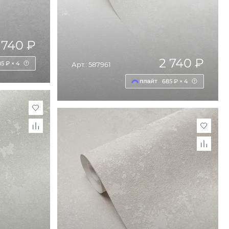
 740 ₽
2 740 ₽
5 ₽ × 4
Арт.: 587961
685 ₽ × 4
НУ
ДОБАВИТЬ В КОРЗИНУ