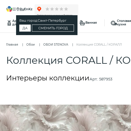
ru
en
kz
Ваш город:
Санкт-Петербург
Ароматы
Столовая
Спальня
Ванная
для дома
кухня
ДА
СМЕНИТЬ ГОРОД
Главная
Обои
ОБОИ STENOVA
Коллекция CORALL / КОРАЛЛ
Коллекция CORALL / К
Интерьеры коллекции
Арт.:
587953