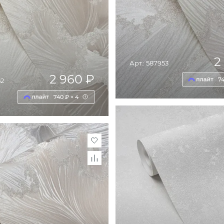
2
Арт.: 587953
2 960 ₽
74
52
740 ₽ × 4
ДОБАВИТЬ В КОРЗИ
ОБАВИТЬ В КОРЗИНУ