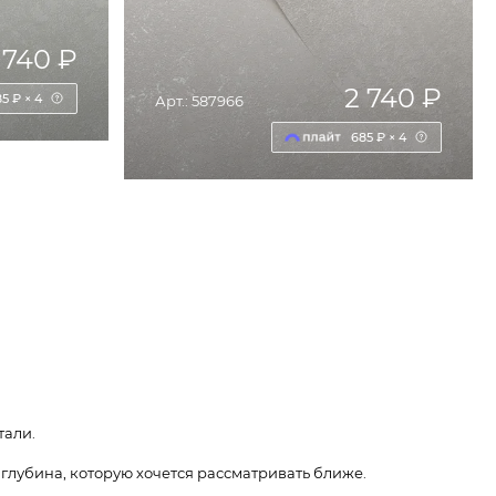
 740 ₽
2 740 ₽
5 ₽ × 4
Арт.: 587966
685 ₽ × 4
НУ
ДОБАВИТЬ В КОРЗИНУ
тали.
, глубина, которую хочется рассматривать ближе.