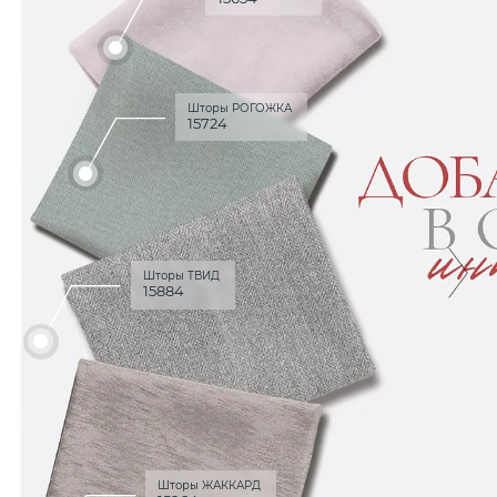
Шторы РОГОЖКА
15724
Шторы ТВИД
15884
Шторы ЖАККАРД