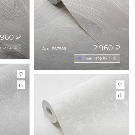
 960 ₽
2 960 ₽
0 ₽ × 4
Арт.: 587956
740 ₽ × 4
НУ
ДОБАВИТЬ В КОРЗИНУ