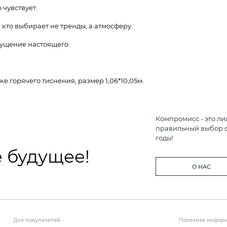
 чувствует.
 кто выбирает не тренды, а атмосферу.
щущение настоящего.
 горячего тиснения, размер 1,06*10,05м.
Компромисс - это ли
правильный выбор с
годы!
 будущее!
О НАС
Для покупателей
Полезная инфор