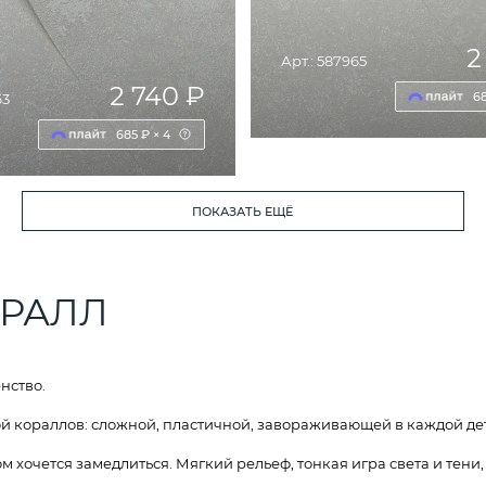
2
Арт.: 587965
2 740 ₽
68
63
685 ₽ × 4
ДОБАВИТЬ В КОРЗИ
ПОКАЗАТЬ ЕЩЁ
ОБАВИТЬ В КОРЗИНУ
ОРАЛЛ
нство.
 кораллов: сложной, пластичной, завораживающей в каждой де
м хочется замедлиться. Мягкий рельеф, тонкая игра света и тени