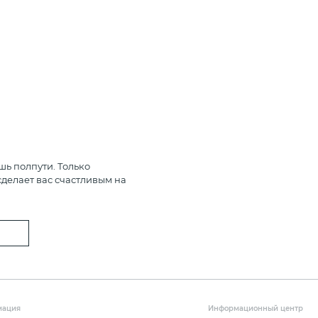
шь полпути. Только
делает вас счастливым на
мация
Информационный центр