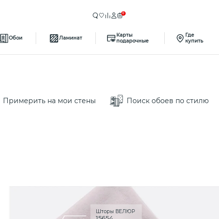
0
Карты
Где
Обои
Ламинат
подарочные
купить
Примерить на мои стены
Поиск обоев по стилю
Шторы ВЕЛЮР
15654