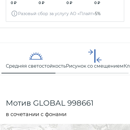
0 ₽
0 ₽
0 ₽
0 ₽
Разовый сбор за услугу АО «Плайт»
5%
Средняя светостойкость
Рисунок со смещением
Кл
Мотив GLOBAL 998661
в сочетании с фонами