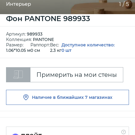
1
/
5
Интерьер
Фон PANTONE 989933
Артикул:
989933
Коллекция:
PANTONE
Размер:
Раппорт:
Вес:
Доступное количество:
1.06*10.05 м
0 см
2.3 кг
0 шт
Примерить на мои стены
Наличие в ближайших
7 магазинах