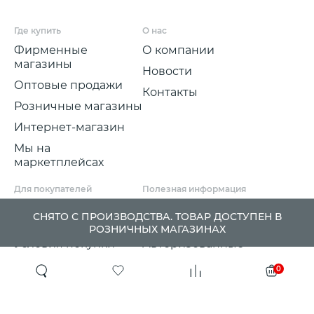
Где купить
О нас
Фирменные
О компании
магазины
Новости
Оптовые продажи
Контакты
Розничные магазины
Интернет-магазин
Мы на
маркетплейсах
Для покупателей
Полезная информация
Условия и срок
Партнерские
СНЯТО С ПРОИЗВОДСТВА. ТОВАР ДОСТУПЕН В
доставки
программы
РОЗНИЧНЫХ МАГАЗИНАХ
Условия покупки
Авторизованные
розничные
Претензии, возвраты
0
партнеры
и обмены
Проект ГСПП
Политика
конфиденциальности
Сертификаты и