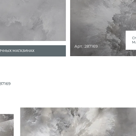
С
М
Арт.: 287169
ИЧНЫХ МАГАЗИНАХ
87169