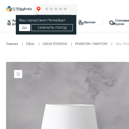
ru
en
kz
Ваш город:
Санкт-Петербург
Ароматы
Столовая
Спальня
Ванная
для дома
кухня
ДА
СМЕНИТЬ ГОРОД
Главная
Обои
ОБОИ STENOVA
PHANTOM / ФАНТОМ
Фон PHA