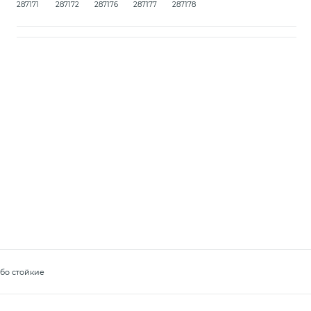
287171
287172
287176
287177
287178
бо стойкие