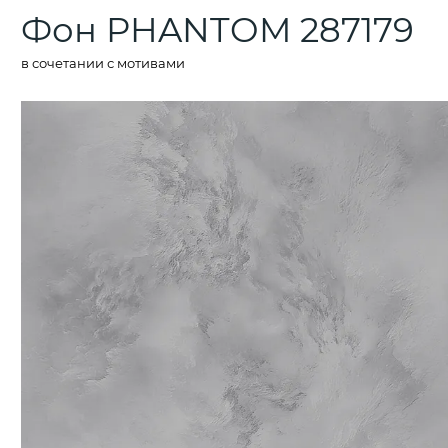
Фон PHANTOM 287179
в сочетании с мотивами