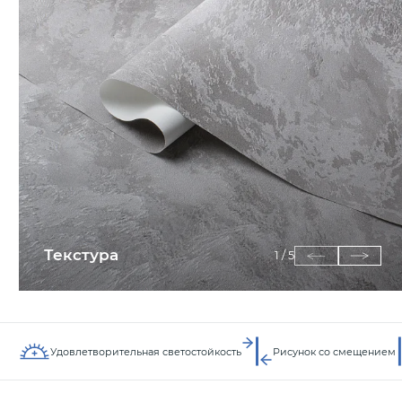
Текстура
1
/
5
Удовлетворительная светостойкость
Рисунок со смещением