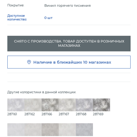
Винил горячего тиснения
Покрытие:
Доступное
0 шт
количество:
СНЯТО С ПРОИЗВОДСТВА. ТОВАР ДОСТУПЕН В РОЗНИЧНЫХ
МАГАЗИНАХ
Наличие в ближайших
10 магазинах
Другие колористики в данной коллекции:
287161
287162
287166
287167
287168
287169