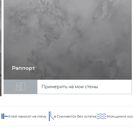
Раппорт
Примерить на мои стены
Клей наносят на стену
Снимаются без остатка
Моющиеся осо