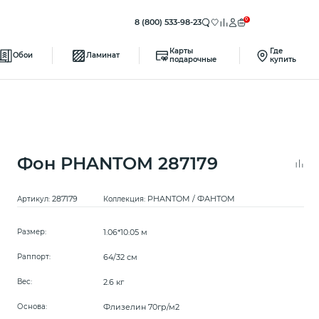
0
8 (800) 533-98-23
Карты
Где
Обои
Ламинат
подарочные
купить
Фон PHANTOM 287179
287179
PHANTOM / ФАНТОМ
Артикул:
Коллекция:
1.06*10.05 м
Размер:
64/32 см
Раппорт:
2.6 кг
Вес:
Флизелин 70гр/м2
Основа: