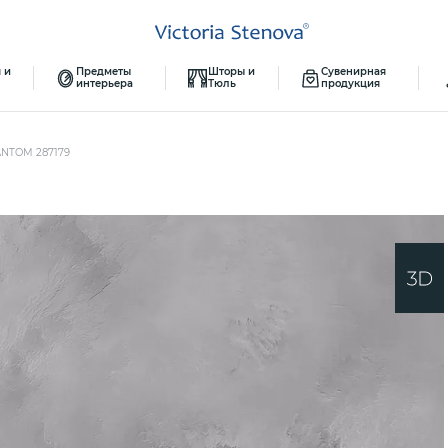
 и
Предметы
Шторы и
Сувенирная
интерьера
Тюль
продукция
NTOM 287179