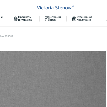
 и
Предметы
Шторы и
Сувенирная
интерьера
Тюль
продукция
INA 585509