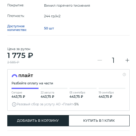
Винил горячего тиснения
Покрытие:
244 гр/м2
Плотность:
Доступное
50 шт
количество:
Цена за рулон
1 775 ₽
2 585 ₽
Разбейте оплату на части
Сегодня
22 августа
05 сентября
19 сентября
443,75 ₽
443,75 ₽
443,75 ₽
443,75 ₽
Разовый сбор за услугу АО «Плайт»
5%
ДОБАВИТЬ В КОРЗИНУ
КУПИТЬ В 1 КЛИК