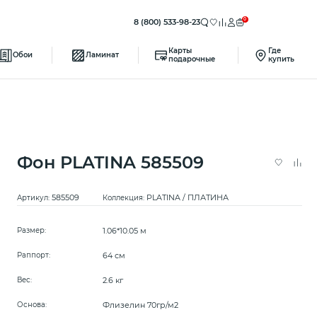
0
8 (800) 533-98-23
Карты
Где
Обои
Ламинат
подарочные
купить
Фон PLATINA 585509
585509
PLATINA / ПЛАТИНА
Артикул:
Коллекция:
1.06*10.05 м
Размер:
64 см
Раппорт:
2.6 кг
Вес:
Флизелин 70гр/м2
Основа: