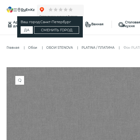
ru
en
kz
Ваш город:
Санкт-Петербург
Ароматы
Столовая
Спальня
Ванная
для дома
кухня
ДА
СМЕНИТЬ ГОРОД
Главная
Обои
ОБОИ STENOVA
PLATINA / ПЛАТИНА
Фон PLAT