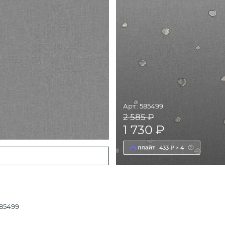
Арт.: 585499
2 585 ₽
1 730 ₽
433 ₽ × 4
85499