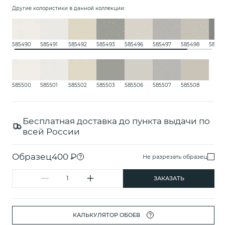
Другие колористики в данной коллекции:
585490
585491
585492
585493
585496
585497
585498
58549
585500
585501
585502
585503
585506
585507
585508
Бесплатная доставка до пункта выдачи по
всей России
Образец
400 ₽
?
Не разрезать образец
ЗАКАЗАТЬ
КАЛЬКУЛЯТОР ОБОЕВ
?