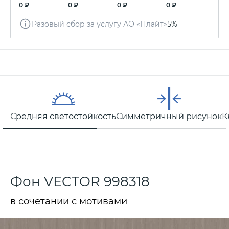
0 ₽
0 ₽
0 ₽
0 ₽
Разовый сбор за услугу АО «Плайт»
5%
Средняя светостойкость
Симметричный рисунок
К
Фон VECTOR 998318
в сочетании с мотивами