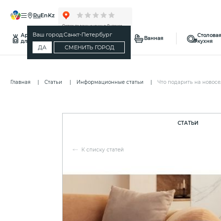
ru
en
kz
Ваш город:
Санкт-Петербург
Ароматы
Столовая
Спальня
Ванная
для дома
кухня
ДА
СМЕНИТЬ ГОРОД
Главная
Статьи
Информационные статьи
Что подарить на новосе
СТАТЬИ
К списку статей