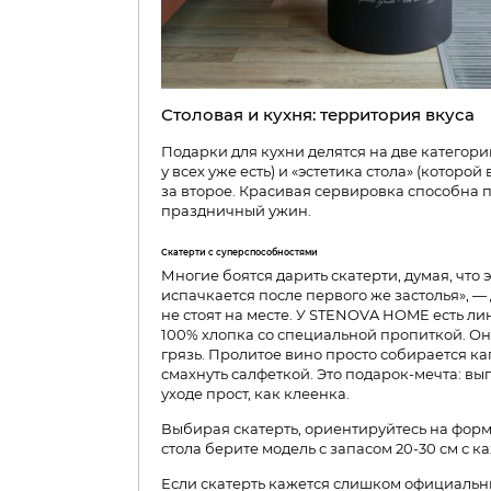
Столовая и кухня: территория вкуса
Подарки для кухни делятся на две категори
у всех уже есть) и «эстетика стола» (которой
за второе. Красивая сервировка способна 
праздничный ужин.
Скатерти с суперспособностями
Многие боятся дарить скатерти, думая, что 
испачкается после первого же застолья», —
не стоят на месте. У STENOVA HOME есть ли
100% хлопка со специальной пропиткой. Она
грязь. Пролитое вино просто собирается к
смахнуть салфеткой. Это подарок-мечта: выг
уходе прост, как клеенка.
Выбирая скатерть, ориентируйтесь на форм
стола берите модель с запасом 20-30 см с 
Если скатерть кажется слишком официальн