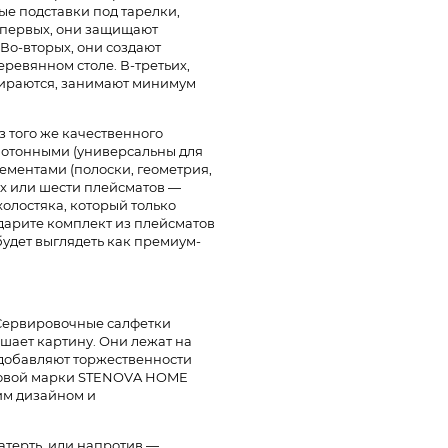
е подставки под тарелки,
-первых, они защищают
 Во-вторых, они создают
ревянном столе. В-третьих,
стираются, занимают минимум
 того же качественного
однотонными (универсальны для
ементами (полоски, геометрия,
ех или шести плейсматов —
олостяка, который только
 дарите комплект из плейсматов
 будет выглядеть как премиум-
. Сервировочные салфетки
ршает картину. Они лежат на
 добавляют торжественности
рговой марки STENOVA HOME
ким дизайном и
катерть, или напротив —