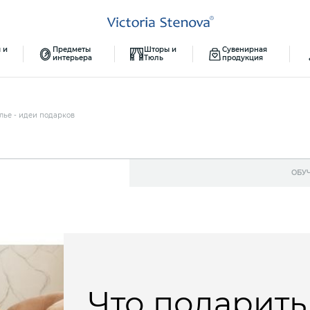
 и
Предметы
Шторы и
Сувенирная
интерьера
Тюль
продукция
лье - идеи подарков
ОБУ
Что подарить