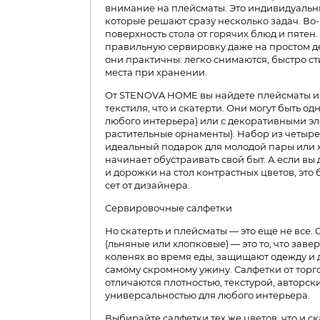
внимание на плейсматы. Это индивидуальны
которые решают сразу несколько задач. Во
поверхность стола от горячих блюд и пятен.
правильную сервировку даже на простом де
они практичны: легко снимаются, быстро 
места при хранении.
От STENOVA HOME вы найдете плейсматы из
текстиля, что и скатерти. Они могут быть 
любого интерьера) или с декоративными эл
растительные орнаменты). Набор из четыр
идеальный подарок для молодой пары или х
начинает обустраивать свой быт. А если вы
и дорожки на стол контрастных цветов, это
сет от дизайнера.
Сервировочные салфетки
Но скатерть и плейсматы — это еще не все
(льняные или хлопковые) — это то, что заве
коленях во время еды, защищают одежду и
самому скромному ужину. Салфетки от то
отличаются плотностью, текстурой, авторс
универсальностью для любого интерьера.
Выбирайте салфетки тех же цветов, что и с