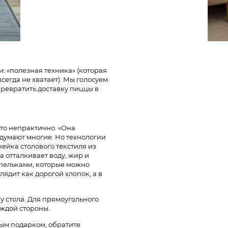
и: «полезная техника» (которая
 всегда не хватает). Мы голосуем
превратить доставку пиццы в
это непрактично. «Она
 думают многие. Но технологии
нейка столового текстиля из
 отталкивает воду, жир и
апельками, которые можно
лядит как дорогой хлопок, а в
у стола. Для прямоугольного
каждой стороны.
ым подарком, обратите