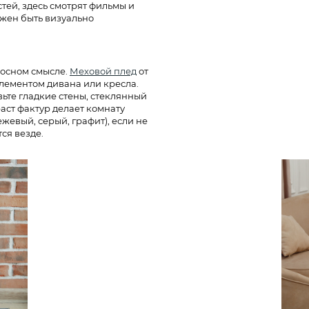
стей, здесь смотрят фильмы и
лжен быть визуально
носном смысле.
Меховой плед
от
лементом дивана или кресла.
вьте гладкие стены, стеклянный
раст фактур делает комнату
жевый, серый, графит), если не
ся везде.