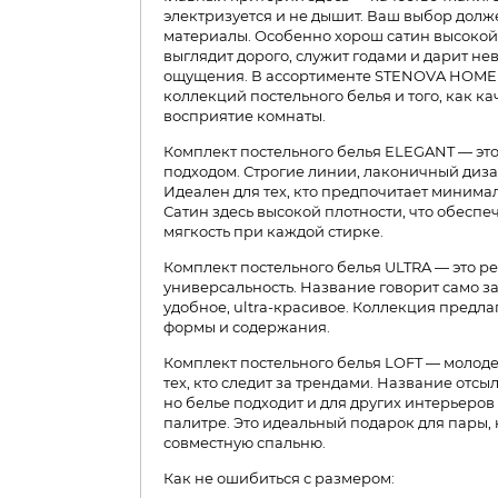
электризуется и не дышит. Ваш выбор долж
материалы. Особенно хорош сатин высокой п
выглядит дорого, служит годами и дарит н
ощущения. В ассортименте STENOVA HOME
коллекций постельного белья и того, как к
восприятие комнаты.
Комплект постельного белья ELEGANT — эт
подходом. Строгие линии, лаконичный диза
Идеален для тех, кто предпочитает минима
Сатин здесь высокой плотности, что обеспе
мягкость при каждой стирке.
Комплект постельного белья ULTRA — это ре
универсальность. Название говорит само за с
удобное, ultra-красивое. Коллекция предл
формы и содержания.
Комплект постельного белья LOFT — молоде
тех, кто следит за трендами. Название отсы
но белье подходит и для других интерьеро
палитре. Это идеальный подарок для пары,
совместную спальню.
Как не ошибиться с размером: