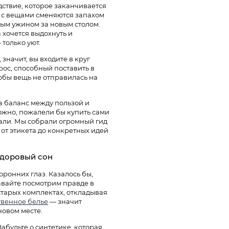
ствие, которое заканчивается
с вещами сменяются запахом
вым ужином за новым столом.
 хочется выдохнуть и
 только уют.
 значит, вы входите в круг
рос, способный поставить в
тобы вещь не отправилась на
а баланс между пользой и
можно, пожалели бы купить сами
тали. Мы собрали огромный гид
 от этикета до конкретных идей
здоровый сон
оронних глаз. Казалось бы,
давайте посмотрим правде в
 старых комплектах, откладывая
твенное белье
— значит
новом месте.
абудьте о синтетике, которая