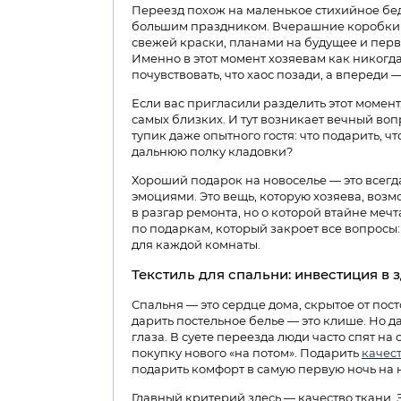
Переезд похож на маленькое стихийное бед
большим праздником. Вчерашние коробки 
свежей краски, планами на будущее и пер
Именно в этот момент хозяевам как никогда
почувствовать, что хаос позади, а впереди —
Если вас пригласили разделить этот момент,
самых близких. И тут возникает вечный воп
тупик даже опытного гостя: что подарить, ч
дальнюю полку кладовки?
Хороший подарок на новоселье — это всегд
эмоциями. Это вещь, которую хозяева, воз
в разгар ремонта, но о которой втайне меч
по подаркам, который закроет все вопросы:
для каждой комнаты.
Текстиль для спальни: инвестиция в 
Спальня — это сердце дома, скрытое от пост
дарить постельное белье — это клише. Но 
глаза. В суете переезда люди часто спят на
покупку нового «на потом». Подарить
качес
подарить комфорт в самую первую ночь на 
Главный критерий здесь — качество ткани. З