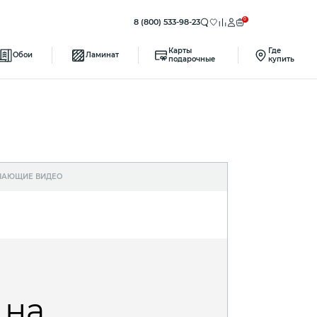
0
8 (800) 533-98-23
Карты
Где
Обои
Ламинат
подарочные
купить
ЧАЮЩИЕ ВИДЕО
 на