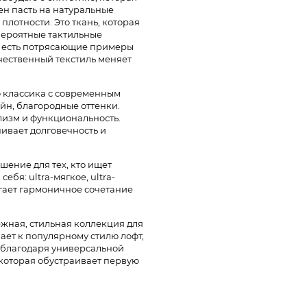
ен пасть на натуральные
лотности. Это ткань, которая
евероятные тактильные
 есть потрясающие примеры
ачественный текстиль меняет
о классика с современным
йн, благородные оттенки.
лизм и функциональность.
чивает долговечность и
шение для тех, кто ищет
ебя: ultra-мягкое, ultra-
агает гармоничное сочетание
жная, стильная коллекция для
лает к популярному стилю лофт,
в благодаря универсальной
 которая обустраивает первую