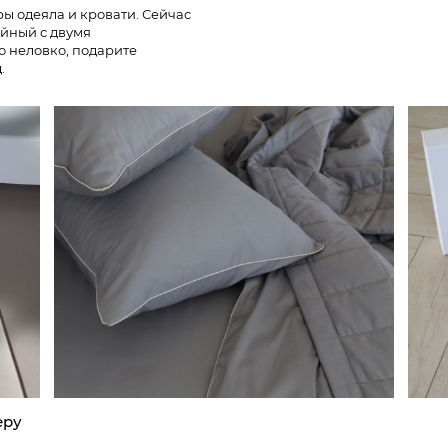
ы одеяла и кровати. Сейчас
ейный с двумя
ю неловко, подарите
.
еру