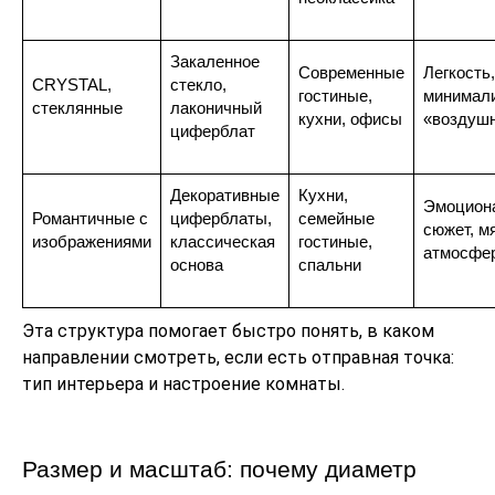
Закаленное
Современные
Легкость,
CRYSTAL,
стекло,
гостиные,
минимал
стеклянные
лаконичный
кухни, офисы
«воздуш
циферблат
Декоративные
Кухни,
Эмоциона
Романтичные с
циферблаты,
семейные
сюжет, м
изображениями
классическая
гостиные,
атмосфе
основа
спальни
Эта структура помогает быстро понять, в каком
направлении смотреть, если есть отправная точка:
тип интерьера и настроение комнаты.
Размер и масштаб: почему диаметр