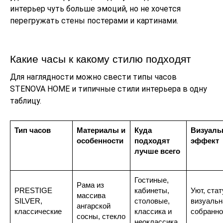
интерьер чуть больше эмоций, но не хочется
перегружать стены постерами и картинами.
Какие часы к какому стилю подходят
Для наглядности можно свести типы часов
STENOVA HOME и типичные стили интерьера в одну
таблицу.
Тип часов
Материалы и
Куда
Визуал
особенности
подходят
эффект
лучше всего
Гостиные,
Рама из
PRESTIGE
кабинеты,
Уют, стат
массива
SILVER,
столовые,
визуальн
ангарской
классические
классика и
собранно
сосны, стекло
неоклассика