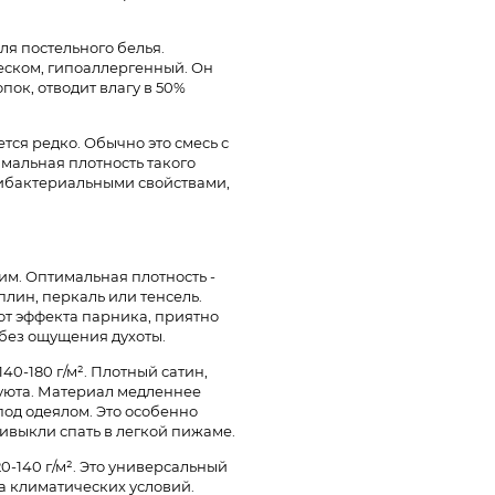
для постельного белья.
еском, гипоаллергенный. Он
пок, отводит влагу в 50%
тся редко. Обычно это смесь с
имальная плотность такого
антибактериальными свойствами,
м. Оптимальная плотность -
оплин, перкаль или тенсель.
ают эффекта парника, приятно
без ощущения духоты.
40-180 г/м². Плотный сатин,
 уюта. Материал медленнее
под одеялом. Это особенно
ривыкли спать в легкой пижаме.
0-140 г/м². Это универсальный
а климатических условий.