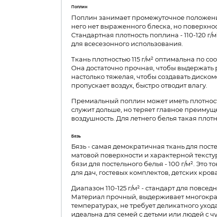
Поплин
Поплин занимает промежуточное положени
него нет выраженного блеска, но поверхност
Стандартная плотность поплина - 110-120 г/
для всесезонного использования.
Ткань плотностью 115 г/м² оптимальна по с
Она достаточно прочная, чтобы выдержать 
настолько тяжелая, чтобы создавать диско
пропускает воздух, быстро отводит влагу.
Премиальный поплин может иметь плотность 
служит дольше, но теряет главное преимуще
воздушность. Для летнего белья такая плот
Бязь
Бязь - самая демократичная ткань для посте
матовой поверхности и характерной тексту
бязи для постельного белья - 100 г/м². Это т
для дач, гостевых комплектов, детских крова
Диапазон 110-125 г/м² - стандарт для повсе
Материал прочный, выдерживает многокра
температурах, не требует деликатного ухода
идеальна для семей с детьми или людей с ч