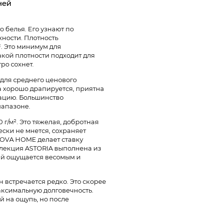
ней
о белья. Его узнают по
ности. Плотность
². Это минимум для
кой плотности подходит для
ро сохнет.
 для среднего ценового
на хорошо драпируется, приятна
тацию. Большинство
иапазоне.
 г/м². Это тяжелая, добротная
ски не мнется, сохраняет
NOVA HOME делает ставку
ллекция ASTORIA выполнена из
ый ощущается весомым и
он встречается редко. Это скорее
максимальную долговечность.
й на ощупь, но после