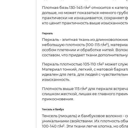
Плотная бязь 130-145 г/м² относится к катег
дольше, но может показаться немного грубо
практически не изнашивается, сохраняет фо
кто ценит практичность выше изысканности
Перкаль
Перкаль - элитная ткань из длинноволокнис
небольшую плотность (100-115 г/м²), матери
особом плетении и обработке нитей. Воло
составом, что придает ткани дополнительну
Перкаль плотностью 105-110 г/м² может служи
Материал тонкий, легкий, с матовой барха
идеален для лета, для людей с чувствительно
изысканность.
Плотность выше 115 г/м² для перкаля встреч
слишком жесткой, лишая ее главного преим
прикосновения.
Тенсель и бамбук
Тенсель (лиоцель) и бамбуковое волокно -
уникальными свойствами. Их плотность обы
100-140 г/м². Эти ткани легче хлопка, но о