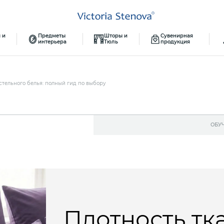
 и
Предметы
Шторы и
Сувенирная
интерьера
Тюль
продукция
стельного белья: полный гид по выбору
ОБУ
Плотность тк