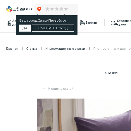
ru
en
kz
Ваш город:
Санкт-Петербург
Ароматы
Столовая
Спальня
Ванная
для дома
кухня
ДА
СМЕНИТЬ ГОРОД
Главная
Статьи
Информационные статьи
Плотность ткани для по
СТАТЬИ
К списку статей