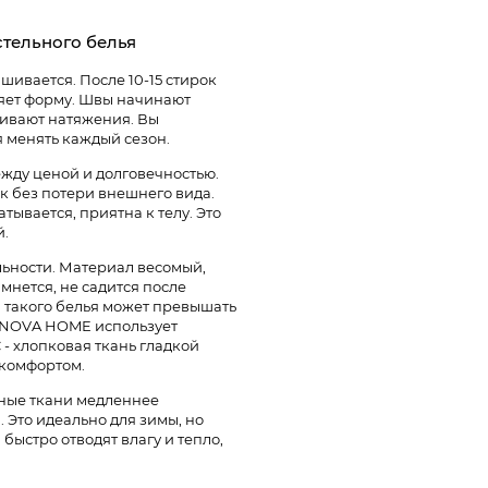
стельного белья
шивается. После 10-15 стирок
ряет форму. Швы начинают
живают натяжения. Вы
я менять каждый сезон.
жду ценой и долговечностью.
к без потери внешнего вида.
тывается, приятна к телу. Это
й.
ьности. Материал весомый,
мнется, не садится после
ы такого белья может превышать
TENOVA HOME использует
- хлопковая ткань гладкой
комфортом.​
тные ткани медленнее
. Это идеально для зимы, но
быстро отводят влагу и тепло,