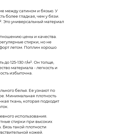
е между сатином и бязью. У
ь более гладкая, чем у бязи.
м². Это универсальный материал
оотношению цены и качества.
регулярные стирки, но не
мфорт летом. Поплин хорошо
до 125-130 г/м². Он толще,
ство материала - легкость и
ность избыточна.
льного белья. Ее узнают по
ре. Минимальная плотность
онкая ткань, которая подходит
ток.
дневного использования.
тные стирки при высоких
. Бязь такой плотности
увствительной кожей.