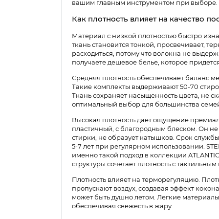
вашим главным инструментом при выборе.
Как плотность влияет на качество по
Материал с низкой плотностью быстро изна
ткань становится тонкой, просвечивает, те
расходиться, потому что волокна не выдер
получаете дешевое белье, которое придетс
Средняя плотность обеспечивает баланс ме
Такие комплекты выдерживают 50-70 стиро
Ткань сохраняет насыщенность цвета, не ска
оптимальный выбор для большинства семе
Высокая плотность дает ощущение премиал
пластичный, с благородным блеском. Он не 
стирки, не образует катышков. Срок служб
5-7 лет при регулярном использовании. S
именно такой подход в коллекции ATLANTIC 
структуры сочетает плотность с тактильным 
Плотность влияет на терморегуляцию. Пло
пропускают воздух, создавая эффект кокона
может быть душно летом. Легкие материалы 
обеспечивая свежесть в жару.