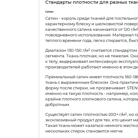
Стандарты плотности для разных тка
Сатин
Сатин - король среди тканей для постельног
характерному блеску и шелковистой поверх
качественного сатина начинается от 120 г/м
повседневного использования. Материал та
теплого времени года, легко стирается, быст
Диапазон 130-150 г/м² считается стандартом
сегмента. Ткань плотная, но не тяжелая. О
к телу, выдерживает интенсивную эксплуа
производителей работают именно в этом д
Премиальный сатин имеет плотность 160-180
ткань с выраженным блеском. Она практиче
форму после стирки, не просвечивает. STE
именно на такую плотность - например, ко
крайне плотного хлопкового сатина, котор
добротным.​
Существует сатин плотностью 200+ г/м², но 
эксклюзивный продукт для тех, кто ценит 
Такая ткань может казаться немного жестко
нескольких стирок становится мягче.