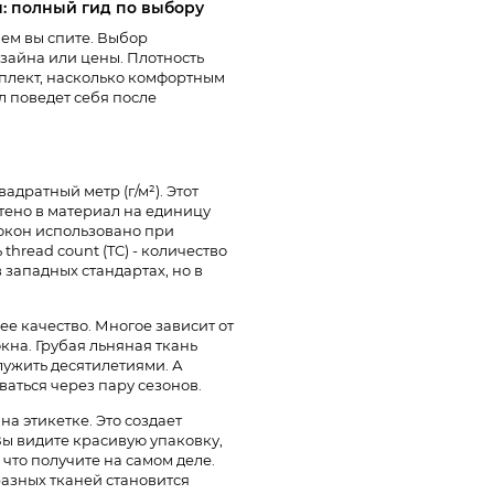
я: полный гид по выбору
чем вы спите. Выбор
изайна или цены. Плотность
мплект, насколько комфортным
л поведет себя после
адратный метр (г/м²). Этот
етено в материал на единицу
окон использовано при
thread count (TC) - количество
 западных стандартах, но в
ее качество. Многое зависит от
кна. Грубая льняная ткань
служить десятилетиями. А
ваться через пару сезонов.
а этикетке. Это создает
ы видите красивую упаковку,
что получите на самом деле.
разных тканей становится