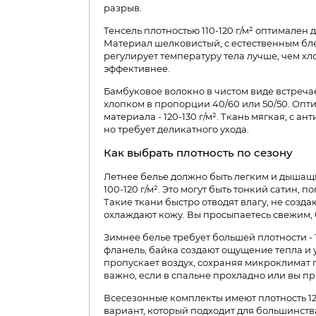
разрыв.
Тенсель плотностью 110-120 г/м² оптимален 
Материал шелковистый, с естественным бл
регулирует температуру тела лучше, чем хло
эффективнее.
Бамбуковое волокно в чистом виде встречае
хлопком в пропорции 40/60 или 50/50. Опт
материала - 120-130 г/м². Ткань мягкая, с 
но требует деликатного ухода.
Как выбрать плотность по сезону
Летнее белье должно быть легким и дышащи
100-120 г/м². Это могут быть тонкий сатин, п
Такие ткани быстро отводят влагу, не созд
охлаждают кожу. Вы просыпаетесь свежим, 
Зимнее белье требует большей плотности - 1
фланель, байка создают ощущение тепла и
пропускает воздух, сохраняя микроклимат 
важно, если в спальне прохладно или вы п
Всесезонные комплекты имеют плотность 12
вариант, который подходит для большинств