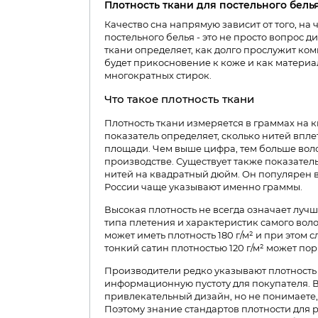
Плотность ткани для постельного бель
Качество сна напрямую зависит от того, на 
постельного белья - это не просто вопрос д
ткани определяет, как долго прослужит ко
будет прикосновение к коже и как материа
многократных стирок.
Что такое плотность ткани
Плотность ткани измеряется в граммах на кв
показатель определяет, сколько нитей впл
площади. Чем выше цифра, тем больше вол
производстве. Существует также показатель 
нитей на квадратный дюйм. Он популярен в
России чаще указывают именно граммы.
Высокая плотность не всегда означает лучш
типа плетения и характеристик самого воло
может иметь плотность 180 г/м² и при этом 
тонкий сатин плотностью 120 г/м² может пор
Производители редко указывают плотность н
информационную пустоту для покупателя. В
привлекательный дизайн, но не понимаете, 
Поэтому знание стандартов плотности для 