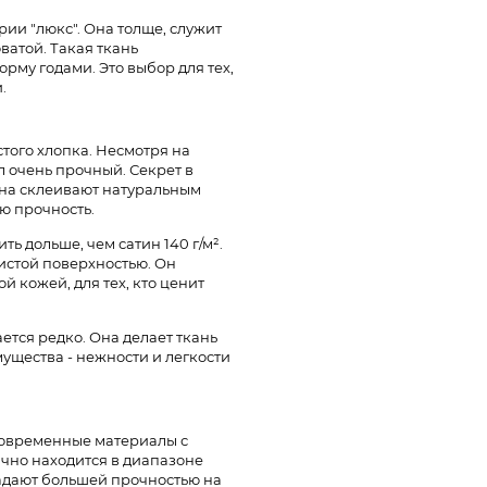
ории "люкс". Она толще, служит
ватой. Такая ткань
рму годами. Это выбор для тех,
.
того хлопка. Несмотря на
ал очень прочный. Секрет в
кна склеивают натуральным
ю прочность.
ть дольше, чем сатин 140 г/м².
тистой поверхностью. Он
й кожей, для тех, кто ценит
ается редко. Она делает ткань
ущества - нежности и легкости
 современные материалы с
чно находится в диапазоне
бладают большей прочностью на