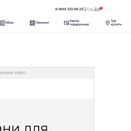
0
8 (800) 533-98-23
Карты
Где
Обои
Ламинат
подарочные
купить
ЧАЮЩИЕ ВИДЕО
ани для