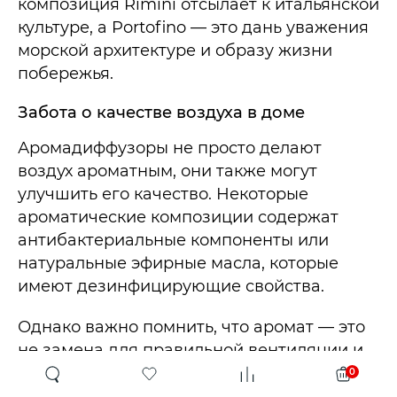
композиция Rimini отсылает к итальянской
культуре, а Portofino — это дань уважения
морской архитектуре и образу жизни
побережья.
Забота о качестве воздуха в доме
Аромадиффузоры не просто делают
воздух ароматным, они также могут
улучшить его качество. Некоторые
ароматические композиции содержат
антибактериальные компоненты или
натуральные эфирные масла, которые
имеют дезинфицирующие свойства.
Однако важно помнить, что аромат — это
не замена для правильной вентиляции и
уборки. Основу качественного домашнего
0
воздуха составляют открытые окна,