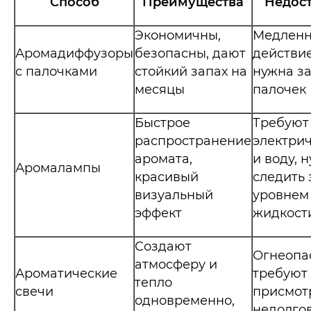
Способ
Преимущества
Недос
Экономичны,
Медленн
Аромадиффузоры
безопасны, дают
действие
с палочками
стойкий запах на
нужна з
месяцы
палочек
Быстрое
Требуют
распространение
электри
аромата,
и воду, 
Аромалампы
красивый
следить 
визуальный
уровнем
эффект
жидкост
Создают
Огнеопа
атмосферу и
Ароматические
требуют
тепло
свечи
присмот
одновременно,
недолго