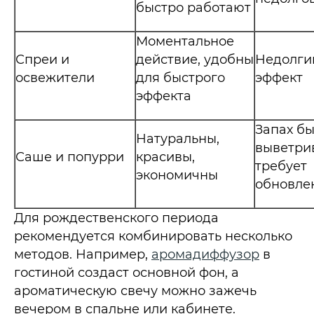
быстро работают
Моментальное
Спреи и
действие, удобны
Недолги
освежители
для быстрого
эффект
эффекта
Запах б
Натуральны,
выветрив
Саше и попурри
красивы,
требует
экономичны
обновле
Для рождественского периода
рекомендуется комбинировать несколько
методов. Например,
аромадиффузор
в
гостиной создаст основной фон, а
ароматическую свечу можно зажечь
вечером в спальне или кабинете.