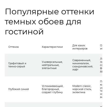
Популярные оттенки
темных обоев для
гостиной
Для каких
Особ
Оттенок
Характеристики
интерьеров
испо
Легко
Современный,
Универсальные,
любы
Графитовый и
минимализм,
нейтральные,
созд
темно-серый
скандинавский,
элегантные
фон 
лофт
драм
Подх
южны
Успокаивающий,
Modern classic,
урав
Глубокий синий
благородный,
морской стиль,
тепло
создает глубину
эклектика
хоро
акце