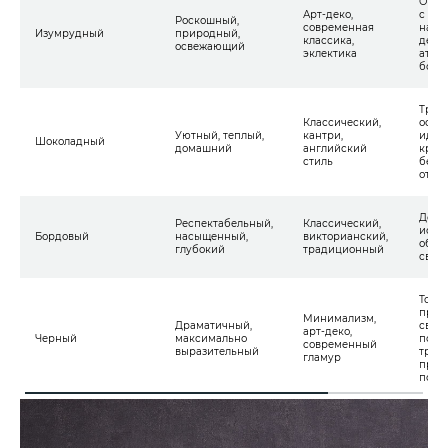
Отли
Арт-деко,
с зол
Роскошный,
современная
нату
Изумрудный
природный,
классика,
дерев
освежающий
эклектика
атмо
богат
Треб
Классический,
осве
Уютный, теплый,
кантри,
идеа
Шоколадный
домашний
английский
крем
стиль
беже
отте
Дози
Респектабельный,
Классический,
испо
Бордовый
насыщенный,
викторианский,
обяз
глубокий
традиционный
свет
Тольк
прос
Минимализм,
Драматичный,
свет
арт-деко,
Черный
максимально
поме
современный
выразительный
треб
гламур
проф
подх