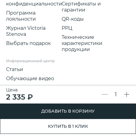
конфиденциальности
Сертификаты и
гарантии
Программа
лояльности
QR-коды
Журнал Victoria
РРЦ
Stenova
Технические
Выбрать подарок
характеристики
продукции
Информационный центр
Статьи
Обучающие видео
Цена
2 335 ₽
Мы в соц.сетях:
Rutube
Вконтакте
YouTube
Max
Телеграм
Варианты оплаты:
ДОБАВИТЬ В КОРЗИНУ
Политика конфиденциальности
© 2011 - 2026 Victoria Stenova.
КУПИТЬ В 1 КЛИК