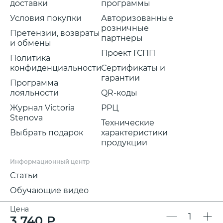
доставки
программы
Условия покупки
Авторизованные
розничные
Претензии, возвраты
партнеры
и обмены
Проект ГСПП
Политика
конфиденциальности
Сертификаты и
гарантии
Программа
лояльности
QR-коды
Журнал Victoria
РРЦ
Stenova
Технические
Выбрать подарок
характеристики
продукции
Информационный центр
Статьи
Обучающие видео
Цена
3 740 ₽
Мы в соц.сетях: