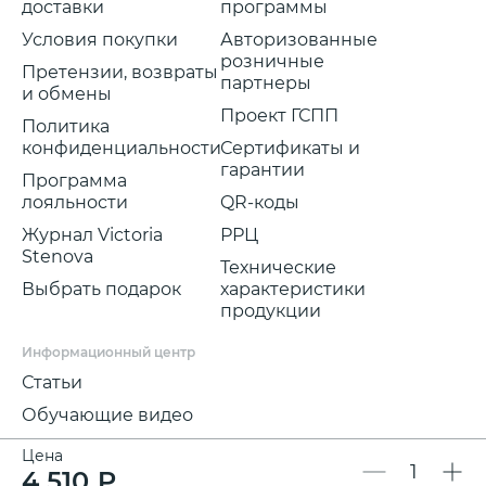
доставки
программы
Условия покупки
Авторизованные
розничные
Претензии, возвраты
партнеры
и обмены
Проект ГСПП
Политика
конфиденциальности
Сертификаты и
гарантии
Программа
лояльности
QR-коды
Журнал Victoria
РРЦ
Stenova
Технические
Выбрать подарок
характеристики
продукции
Информационный центр
Статьи
Обучающие видео
Цена
4 510 ₽
Мы в соц.сетях: