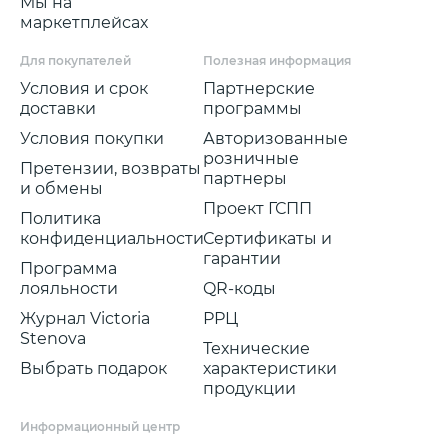
Мы на
маркетплейсах
Для покупателей
Полезная информация
Условия и срок
Партнерские
доставки
программы
Условия покупки
Авторизованные
розничные
Претензии, возвраты
партнеры
и обмены
Проект ГСПП
Политика
конфиденциальности
Сертификаты и
гарантии
Программа
лояльности
QR-коды
Журнал Victoria
РРЦ
Stenova
Технические
Выбрать подарок
характеристики
продукции
Информационный центр