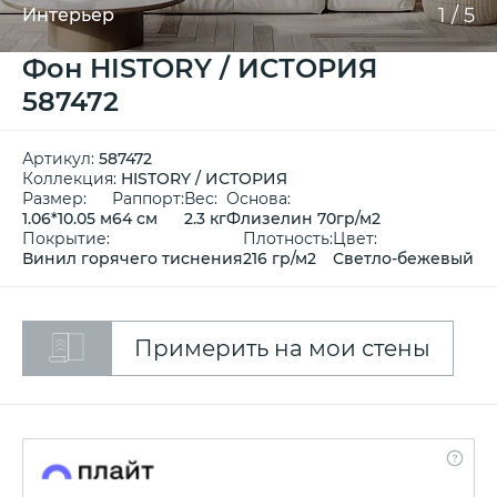
1
/
5
Интерьер
Фон HISTORY / ИСТОРИЯ
587472
Артикул:
587472
Коллекция:
HISTORY / ИСТОРИЯ
Размер:
Раппорт:
Вес:
Основа:
1.06*10.05 м
64 см
2.3 кг
Флизелин 70гр/м2
Покрытие:
Плотность:
Цвет:
Винил горячего тиснения
216 гр/м2
Светло-бежевый
Примерить на мои стены