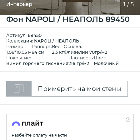
1
/
5
Интерьер
Фон NAPOLI / НЕАПОЛЬ 89450
Артикул:
89450
Коллекция:
NAPOLI / НЕАПОЛЬ
Размер:
Раппорт:
Вес:
Основа:
1.06*10.05 м
64 см
2.3 кг
Флизелин 70гр/м2
Покрытие:
Плотность:
Цвет:
Винил горячего тиснения
216 гр/м2
Молочный
Примерить на мои стены
Разбейте оплату на части