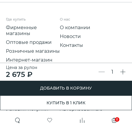
Где купить
О нас
Фирменные
О компании
магазины
Новости
Оптовые продажи
Контакты
Розничные магазины
Интернет-магазин
Цена за рулон
Мы на
2 675 ₽
маркетплейсах
Для покупателей
Полезная информация
ДОБАВИТЬ В КОРЗИНУ
Условия и срок
Партнерские
доставки
программы
КУПИТЬ В 1 КЛИК
Условия покупки
Авторизованные
розничные
Претензии, возвраты
0
партнеры
и обмены
Проект ГСПП