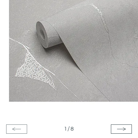
1
/
8