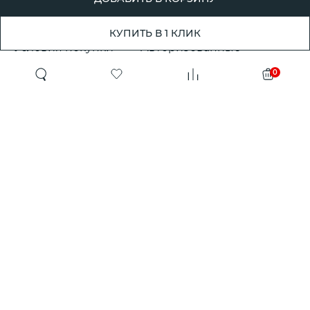
Условия и срок
Партнерские
доставки
программы
КУПИТЬ В 1 КЛИК
Условия покупки
Авторизованные
розничные
Претензии, возвраты
0
партнеры
и обмены
Проект ГСПП
Политика
конфиденциальности
Сертификаты и
гарантии
Программа
лояльности
QR-коды
Журнал Victoria
РРЦ
Stenova
Технические
Выбрать подарок
характеристики
продукции
Информационный центр
Статьи
Обучающие видео