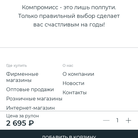
Компромисс - это лишь полпути.
Только правильный выбор сделает
вас счастливым на годы!
Где купить
О нас
Фирменные
О компании
магазины
Новости
Оптовые продажи
Контакты
Розничные магазины
Интернет-магазин
Цена за рулон
Мы на
2 695 ₽
маркетплейсах
Для покупателей
Полезная информация
ДОБАВИТЬ В КОРЗИНУ