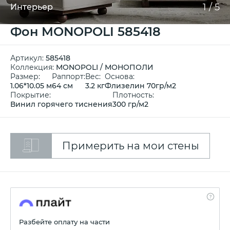
1
/
5
Интерьер
Фон MONOPOLI 585418
Артикул:
585418
Коллекция:
MONOPOLI / МОНОПОЛИ
Размер:
Раппорт:
Вес:
Основа:
1.06*10.05 м
64 см
3.2 кг
Флизелин 70гр/м2
Покрытие:
Плотность:
Винил горячего тиснения
300 гр/м2
Примерить на мои стены
Разбейте оплату на части