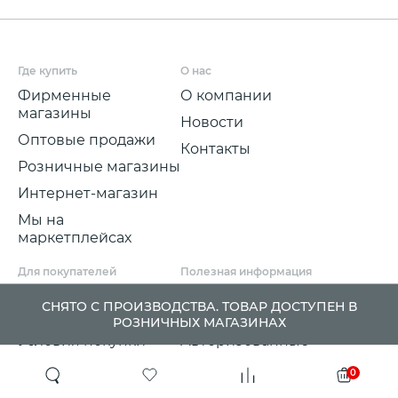
Где купить
О нас
Фирменные
О компании
магазины
Новости
Оптовые продажи
Контакты
Розничные магазины
Интернет-магазин
Мы на
маркетплейсах
Для покупателей
Полезная информация
Условия и срок
Партнерские
СНЯТО С ПРОИЗВОДСТВА. ТОВАР ДОСТУПЕН В
доставки
программы
РОЗНИЧНЫХ МАГАЗИНАХ
Условия покупки
Авторизованные
розничные
Претензии, возвраты
0
партнеры
и обмены