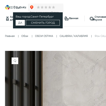
ru
en
kz
Ваш город:
Санкт-Петербург
Ароматы
Столовая
Спальня
Ванная
для дома
кухня
ДА
СМЕНИТЬ ГОРОД
Главная
Обои
ОБОИ OSTIMA
CALABRIA / КАЛАБРИЯ
Фон CAL