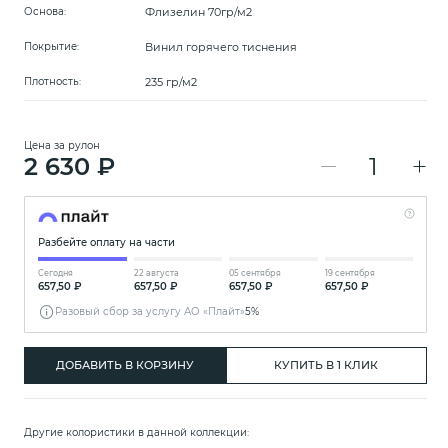
Флизелин 70гр/м2
Основа:
Винил горячего тиснения
Покрытие:
235 гр/м2
Плотность:
Цена за рулон
2 630 ₽
Разбейте оплату на части
Сегодня
22 августа
05 сентября
19 сентября
657,50 ₽
657,50 ₽
657,50 ₽
657,50 ₽
Разовый сбор за услугу АО «Плайт»
5%
ДОБАВИТЬ В КОРЗИНУ
КУПИТЬ В 1 КЛИК
Другие колористики в данной коллекции: