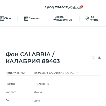
0
8 (800) 533-98-23
Карты
Где
Обои
Ламинат
подарочные
купить
Фон CALABRIA /
КАЛАБРИЯ 89463
89463
CALABRIA / КАЛАБРИЯ
Артикул:
Коллекция:
1.06*10.05 м
Размер:
64 см
Раппорт:
2.5 кг
Вес: