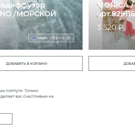
адиффузор
MONICA 
INО /МОРСКОЙ
арт.82911
₽
3 520 ₽
175 ₽ × 4
ДОБАВИТЬ В КОРЗИНУ
ДОБАВ
шь полпути. Только
делает вас счастливым на