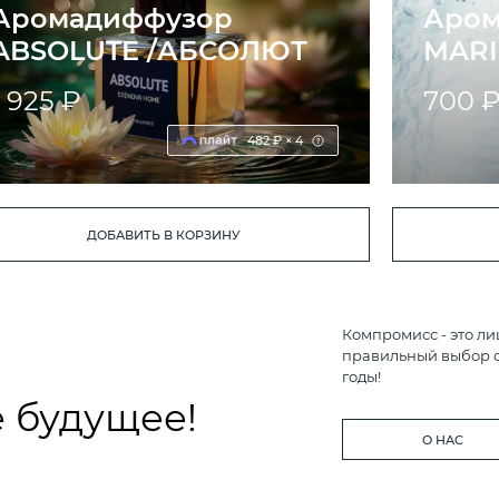
Аромадиффузор
Аром
ABSOLUTE /АБСОЛЮТ
MAR
1 925 ₽
700 
482 ₽ × 4
ДОБАВИТЬ В КОРЗИНУ
Компромисс - это ли
правильный выбор с
годы!
 будущее!
О НАС