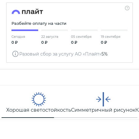
Разбейте оплату на части
Сегодня
22 августа
05 сентября
19 сентября
0 ₽
0 ₽
0 ₽
0 ₽
Разовый сбор за услугу АО «Плайт»
5%
Хорошая светостойкость
Симметричный рисунок
К