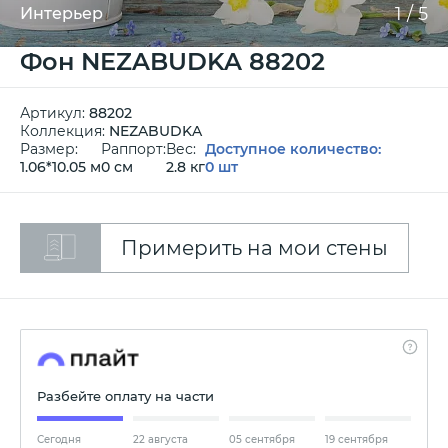
1
/
5
Интерьер
Фон NEZABUDKA 88202
Артикул:
88202
Коллекция:
NEZABUDKA
Размер:
Раппорт:
Вес:
Доступное количество:
1.06*10.05 м
0 см
2.8 кг
0 шт
Примерить на мои стены
Разбейте оплату на части
Сегодня
22 августа
05 сентября
19 сентября