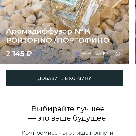
Аромадиффузор №14
PORTOFINO /ПОРТОФИНО
2 145 ₽
537 ₽ × 4
ДОБАВИТЬ В КОРЗИНУ
Выбирайте лучшее
— это ваше будущее!
Компромисс - это лишь полпути.