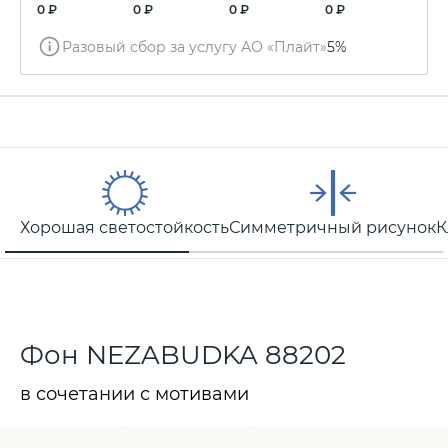
0 ₽
0 ₽
0 ₽
0 ₽
Разовый сбор за услугу АО «Плайт»
5%
Хорошая светостойкость
Симметричный рисунок
К
Фон NEZABUDKA 88202
в сочетании с мотивами