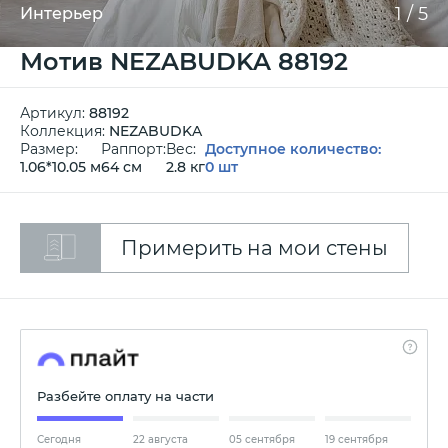
1
/
5
Интерьер
Мотив NEZABUDKA 88192
Артикул:
88192
Коллекция:
NEZABUDKA
Размер:
Раппорт:
Вес:
Доступное количество:
1.06*10.05 м
64 см
2.8 кг
0 шт
Примерить на мои стены
Разбейте оплату на части
Сегодня
22 августа
05 сентября
19 сентября