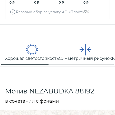
0 ₽
0 ₽
0 ₽
0 ₽
Разовый сбор за услугу АО «Плайт»
5%
Хорошая светостойкость
Симметричный рисунок
К
Мотив NEZABUDKA 88192
в сочетании с фонами