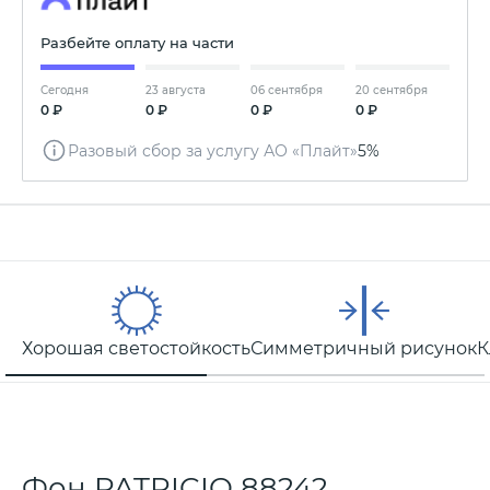
Разбейте оплату на части
Сегодня
23 августа
06 сентября
20 сентября
0 ₽
0 ₽
0 ₽
0 ₽
Разовый сбор за услугу АО «Плайт»
5%
Хорошая светостойкость
Симметричный рисунок
К
Фон PATRICIO 88242