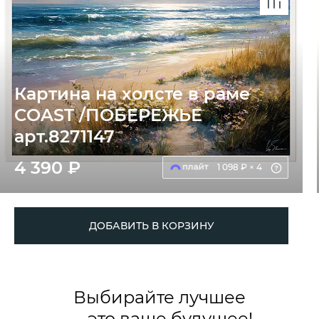
Картина на холсте в раме
COAST /ПОБЕРЕЖЬЕ
арт.8271147
4 390 ₽
1 098 ₽ × 4
ДОБАВИТЬ В КОРЗИНУ
Выбирайте лучшее
— это ваше будущее!