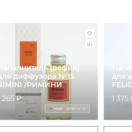
Наполнитель (рефил)
Напо
для диффузора №15
для 
RIMINI /РИМИНИ
FELI
1 265 ₽
1 375
317 ₽ × 4