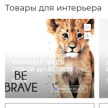
Товары для интерьера
Картина на холсте BE
YOURSELF /БУДЬ
СОБОЙ арт.8233033
695 ₽
174 ₽ × 4