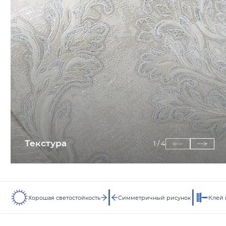
Текстура
1
/
4
Хорошая светостойкость
Симметричный рисунок
Клей 