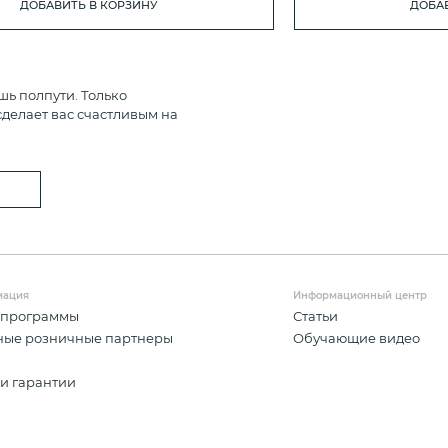
ДОБАВИТЬ В КОРЗИНУ
ДОБАВ
шь полпути. Только
делает вас счастливым на
мация
Информационный центр
 программы
Статьи
ные розничные партнеры
Обучающие видео
и гарантии