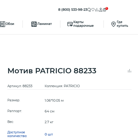
0
8 (800) 533-98-23
Карты
Где
Обои
Ламинат
подарочные
купить
Мотив PATRICIO 88233
88233
PATRICIO
Артикул:
Коллекция:
1.06*10.05 м
Размер:
64 см
Раппорт:
2.7 кг
Вес:
Доступное
0 шт
количество: