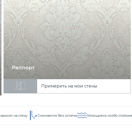
Раппорт
Примерить на мои стены
наносят на стену
Снимаются без остатка
Моющиеся особо стойки