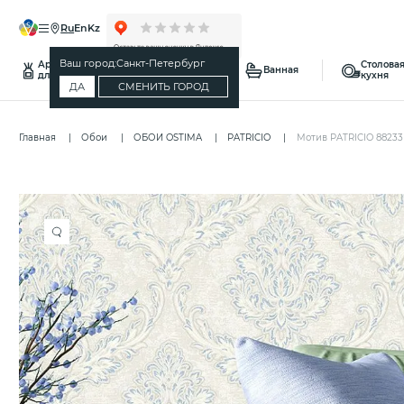
ru
en
kz
Ваш город:
Санкт-Петербург
Ароматы
Столовая
Спальня
Ванная
для дома
кухня
ДА
СМЕНИТЬ ГОРОД
Главная
Обои
ОБОИ OSTIMA
PATRICIO
Мотив PATRICIO 88233