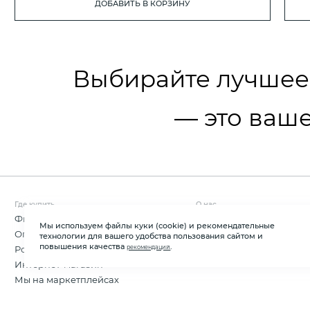
ДОБАВИТЬ В КОРЗИНУ
Выбирайте лучшее
— это ваше
Где купить
О нас
Фирменные магазины
О компании
Мы используем файлы куки (cookie) и рекомендательные
Оптовые продажи
Новости
технологии для вашего удобства пользования сайтом и
повышения качества
.
рекомендаций
Розничные магазины
Контакты
Интернет-магазин
Мы на маркетплейсах