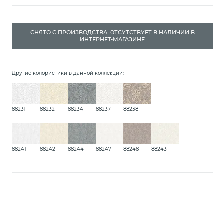
СНЯТО С ПРОИЗВОДСТВА. ОТСУТСТВУЕТ В НАЛИЧИИ В
ИНТЕРНЕТ-МАГАЗИНЕ
Другие колористики в данной коллекции:
88231
88232
88234
88237
88238
88241
88242
88244
88247
88248
88243