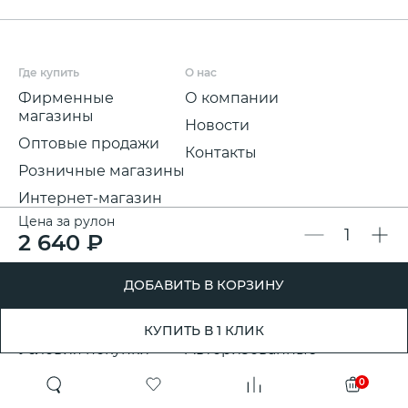
Где купить
О нас
Фирменные
О компании
магазины
Новости
Оптовые продажи
Контакты
Розничные магазины
Интернет-магазин
Цена за рулон
Мы на
2 640 ₽
маркетплейсах
Для покупателей
Полезная информация
ДОБАВИТЬ В КОРЗИНУ
Условия и срок
Партнерские
доставки
программы
КУПИТЬ В 1 КЛИК
Условия покупки
Авторизованные
розничные
Претензии, возвраты
0
партнеры
и обмены