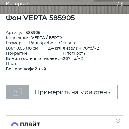
1
/
5
Интерьер
Фон VERTA 585905
Артикул:
585905
Коллекция:
VERTA / ВЕРТА
Размер:
Раппорт:
Вес:
Основа:
1.06*10.05 м
0 см
2.4 кг
Флизелин 70гр/м2
Покрытие:
Плотность:
Винил горячего тиснения
207 гр/м2
Цвет:
Бежево-кофейный
Примерить на мои стены