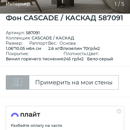
1
/
5
Интерьер
Фон CASCADE / КАСКАД 587091
Артикул:
587091
Коллекция:
CASCADE / КАСКАД
Размер:
Раппорт:
Вес:
Основа:
1.06*10.05 м
64 см
2.6 кг
Флизелин 70гр/м2
Покрытие:
Плотность:
Цвет:
Винил горячего тиснения
245 гр/м2
Бело-серый
Примерить на мои стены
Разбейте оплату на части