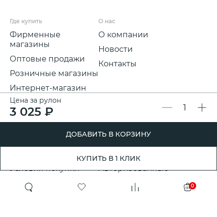
Где купить
О нас
Фирменные
О компании
магазины
Новости
Оптовые продажи
Контакты
Розничные магазины
Интернет-магазин
Цена за рулон
Мы на
3 025 ₽
маркетплейсах
Для покупателей
Полезная информация
ДОБАВИТЬ В КОРЗИНУ
Условия и срок
Партнерские
доставки
программы
КУПИТЬ В 1 КЛИК
Условия покупки
Авторизованные
розничные
Претензии, возвраты
0
партнеры
и обмены
Проект ГСПП
Политика
конфиденциальности
Сертификаты и