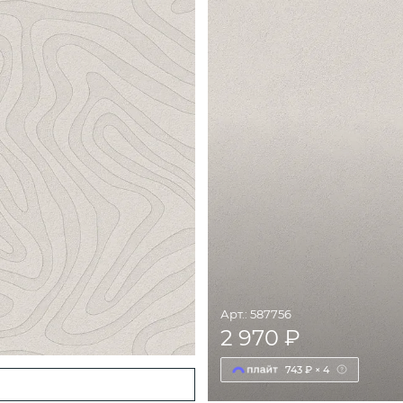
Арт.: 587756
2 970 ₽
743 ₽ × 4