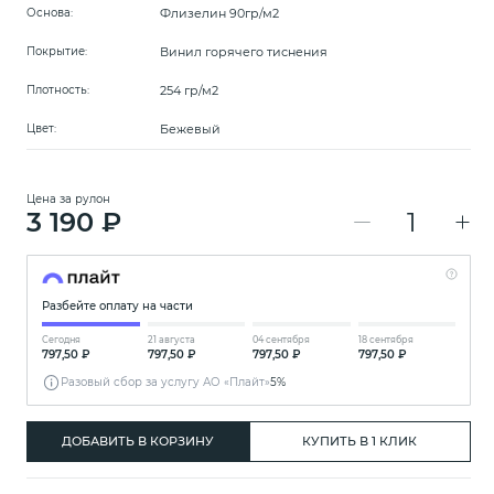
Флизелин 90гр/м2
Основа:
Винил горячего тиснения
Покрытие:
254 гр/м2
Плотность:
Бежевый
Цвет:
Цена за рулон
3 190 ₽
Разбейте оплату на части
Сегодня
21 августа
04 сентября
18 сентября
797,50 ₽
797,50 ₽
797,50 ₽
797,50 ₽
Разовый сбор за услугу АО «Плайт»
5%
ДОБАВИТЬ В КОРЗИНУ
КУПИТЬ В 1 КЛИК