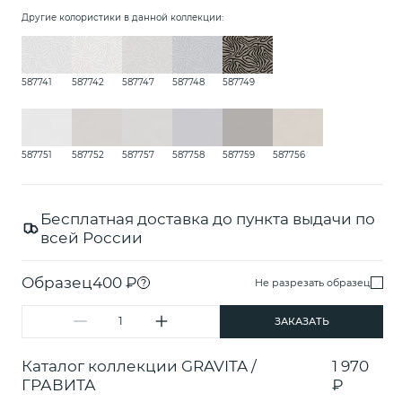
Другие колористики в данной коллекции:
587741
587742
587747
587748
587749
587751
587752
587757
587758
587759
587756
Бесплатная доставка до пункта выдачи по
всей России
Образец
400 ₽
?
Не разрезать образец
ЗАКАЗАТЬ
Каталог коллекции GRAVITA /
1 970
ГРАВИТА
₽