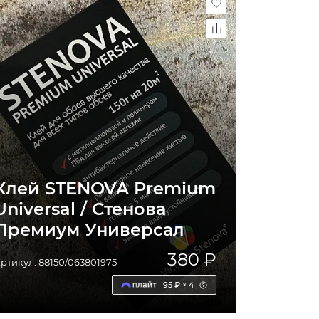
Клей STENOVA Premium
Universal / Стенова
Премиум Универсал
380 ₽
ртикул: 88150/063801975
95 ₽ × 4