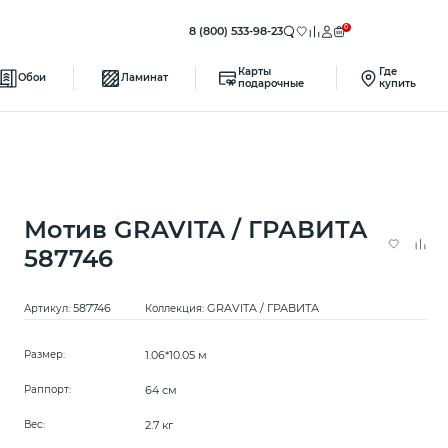
0
8 (800) 533-98-23
Карты
Где
Обои
Ламинат
подарочные
купить
Мотив GRAVITA / ГРАВИТА
587746
587746
GRAVITA / ГРАВИТА
Артикул:
Коллекция:
1.06*10.05 м
Размер:
64 см
Раппорт:
2.7 кг
Вес: