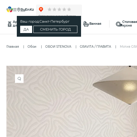
ru
en
kz
Ваш город:
Санкт-Петербург
Ароматы
Столовая
Спальня
Ванная
для дома
кухня
ДА
СМЕНИТЬ ГОРОД
Главная
Обои
ОБОИ STENOVA
GRAVITA / ГРАВИТА
Мотив GRA