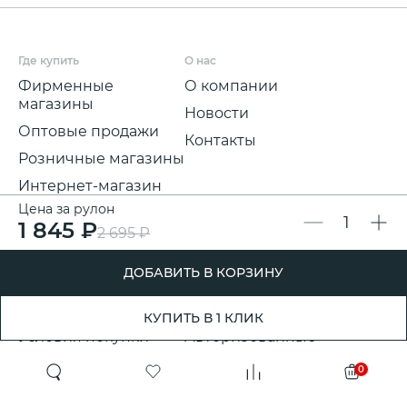
Где купить
О нас
Фирменные
О компании
магазины
Новости
Оптовые продажи
Контакты
Розничные магазины
Интернет-магазин
Цена за рулон
Мы на
1 845 ₽
маркетплейсах
2 695 ₽
Для покупателей
Полезная информация
ДОБАВИТЬ В КОРЗИНУ
Условия и срок
Партнерские
доставки
программы
КУПИТЬ В 1 КЛИК
Условия покупки
Авторизованные
розничные
Претензии, возвраты
0
партнеры
и обмены
Проект ГСПП