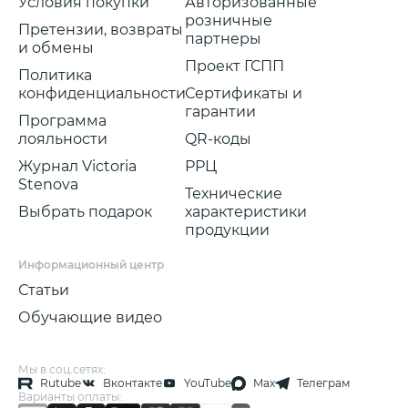
Условия покупки
Авторизованные
розничные
Претензии, возвраты
партнеры
и обмены
Проект ГСПП
Политика
конфиденциальности
Сертификаты и
гарантии
Программа
лояльности
QR-коды
Журнал Victoria
РРЦ
Stenova
Технические
Выбрать подарок
характеристики
продукции
Информационный центр
Статьи
Обучающие видео
Мы в соц.сетях:
Rutube
Вконтакте
YouTube
Max
Телеграм
Варианты оплаты: