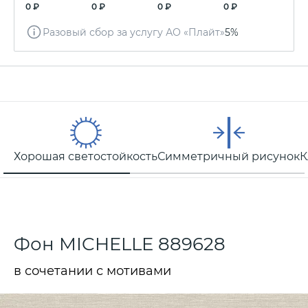
0 ₽
0 ₽
0 ₽
0 ₽
Разовый сбор за услугу АО «Плайт»
5%
Хорошая светостойкость
Симметричный рисунок
К
Фон MICHELLE 889628
в сочетании с мотивами