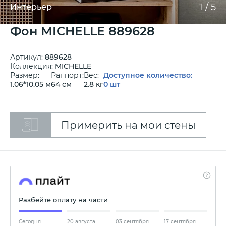
1
/
5
Интерьер
Фон MICHELLE 889628
Артикул:
889628
Коллекция:
MICHELLE
Размер:
Раппорт:
Вес:
Доступное количество:
1.06*10.05 м
64 см
2.8 кг
0 шт
Примерить на мои стены
Разбейте оплату на части
Сегодня
20 августа
03 сентября
17 сентября