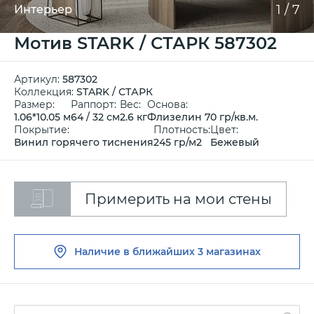
1
/
7
Интерьер
Мотив STARK / СТАРК 587302
Артикул:
587302
Коллекция:
STARK / СТАРК
Размер:
Раппорт:
Вес:
Основа:
1.06*10.05 м
64 / 32 см
2.6 кг
Флизелин 70 гр/кв.м.
Покрытие:
Плотность:
Цвет:
Винил горячего тиснения
245 гр/м2
Бежевый
Примерить на мои стены
Наличие в ближайших
3 магазинах