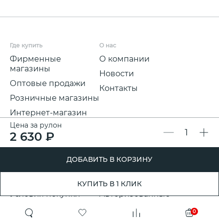
Где купить
О нас
Фирменные
О компании
магазины
Новости
Оптовые продажи
Контакты
Розничные магазины
Интернет-магазин
Цена за рулон
Мы на
2 630 ₽
маркетплейсах
Для покупателей
Полезная информация
ДОБАВИТЬ В КОРЗИНУ
Условия и срок
Партнерские
доставки
программы
КУПИТЬ В 1 КЛИК
Условия покупки
Авторизованные
розничные
Претензии, возвраты
0
партнеры
и обмены