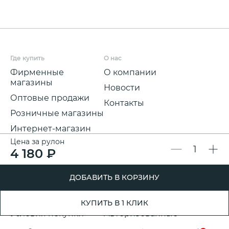
Где купить
О нас
Фирменные
О компании
магазины
Новости
Оптовые продажи
Контакты
Розничные магазины
Интернет-магазин
Цена за рулон
Мы на
4 180 ₽
маркетплейсах
Для покупателей
Полезная информация
ДОБАВИТЬ В КОРЗИНУ
Условия и срок
Партнерские
доставки
программы
КУПИТЬ В 1 КЛИК
Условия покупки
Авторизованные
розничные
Претензии, возвраты