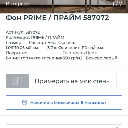
1
/
7
Интерьер
Фон PRIME / ПРАЙМ 587072
Артикул:
587072
Коллекция:
PRIME / ПРАЙМ
Размер:
Раппорт:
Вес:
Основа:
1.06*10.05 м
0 см
3.7 кг
Флизелин 110 гр/кв.м.
Покрытие:
Плотность:
Цвет:
Винил горячего тиснения
350 гр/м2
Бежево-серый
Примерить на мои стены
Наличие в ближайших
6 магазинах