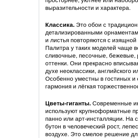
просторнее, уютнее или наоборо
выразительности и характера.
Классика.
Это обои с традицио
детализированными орнаментами
и листья повторяются с изящной
Палитра у таких моделей чаще 
сливочные, песочные, бежевые,
оттенки. Они прекрасно вписыва
духе неоклассики, английского и
Особенно уместны в гостиных и 
гармония и лёгкая торжественно
Цветы-гиганты.
Современные ин
используют крупноформатные п
панно или арт-инсталляции. На 
бутон в человеческий рост, лепес
воздухе. Это смелое решение для