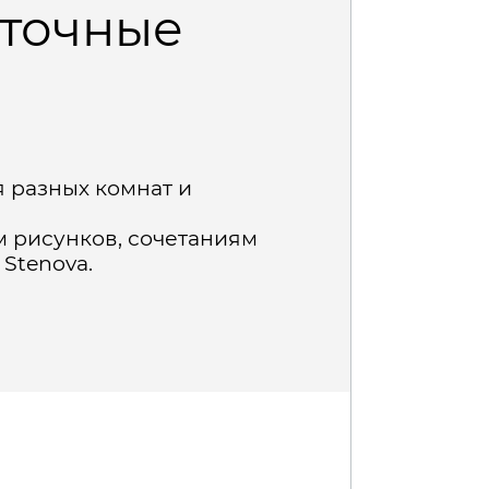
еточные
я разных комнат и
м рисунков, сочетаниям
 Stenova.