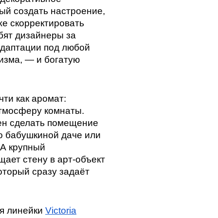
ный создать настроение,
же скорректировать
бят дизайнеры за
адаптации под любой
изма, — и богатую
чти как аромат:
тмосферу комнаты.
ен сделать помещение
о бабушкиной даче или
 А крупный
ает стену в арт-объект
оторый сразу задаёт
я линейки
Victoria