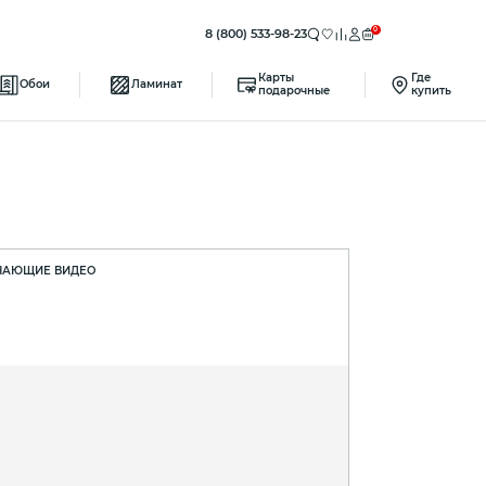
0
8 (800) 533-98-23
Карты
Где
Обои
Ламинат
подарочные
купить
ЧАЮЩИЕ ВИДЕО