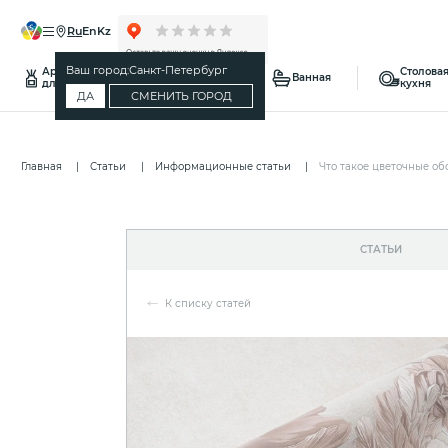
ru
en
kz
Ваш город:
Санкт-Петербург
Ароматы
Столовая
Спальня
Ванная
для дома
кухня
ДА
СМЕНИТЬ ГОРОД
Главная
Статьи
Информационные статьи
Что такое цветочные об
СТАТЬИ
К списку статей