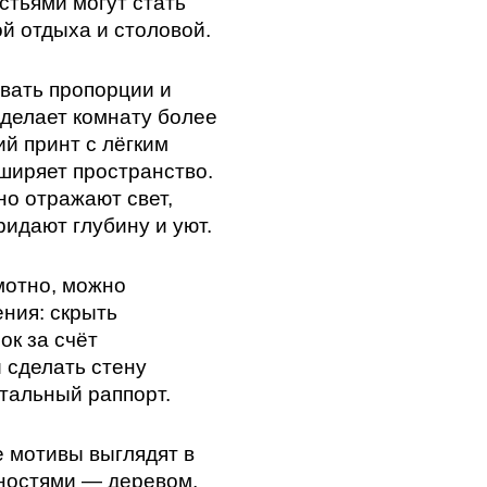
стьями могут стать
й отдыха и столовой.
овать пропорции и
делает комнату более
й принт с лёгким
ширяет пространство.
о отражают свет,
ридают глубину и уют.
мотно, можно
ния: скрыть
ок за счёт
 сделать стену
тальный раппорт.
 мотивы выглядят в
ностями — деревом,