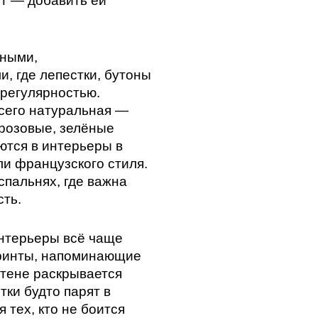
т — добавить ей
нными,
, где лепестки, бутоны
 регулярностью.
всего натуральная —
 розовые, зелёные
ются в интерьеры в
ли французского стиля.
спальнях, где важна
сть.
терьеры всё чаще
ринты, напоминающие
стене раскрывается
тки будто парят в
 тех, кто не боится