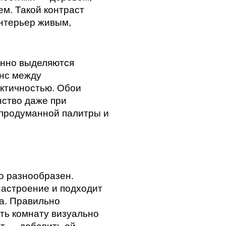
ем. Такой контраст
нтерьер живым,
бенно выделяются
нс между
актичностью. Обои
нство даже при
продуманной палитры и
о разнообразен.
настроение и подходит
а. Правильно
ть комнату визуально