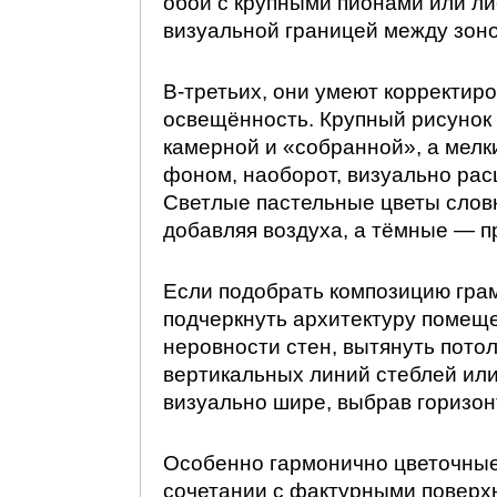
обои с крупными пионами или ли
визуальной границей между зоно
В-третьих, они умеют корректир
освещённость. Крупный рисунок 
камерной и «собранной», а мелки
фоном, наоборот, визуально рас
Светлые пастельные цветы словн
добавляя воздуха, а тёмные — п
Если подобрать композицию гра
подчеркнуть архитектуру помеще
неровности стен, вытянуть потол
вертикальных линий стеблей или
визуально шире, выбрав горизон
Особенно гармонично цветочные
сочетании с фактурными поверх