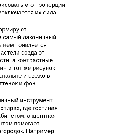
рисовать его пропорции
заключается их сила.
формируют
е самый лаконичный
в нём появляется
пастели создают
сти, а контрастные
ин и тот же рисунок
спальне и свежо в
ттенок и фон.
ичный инструмент
ртирах, где гостиная
абинетом, акцентная
нтом помогает
егородок. Например,