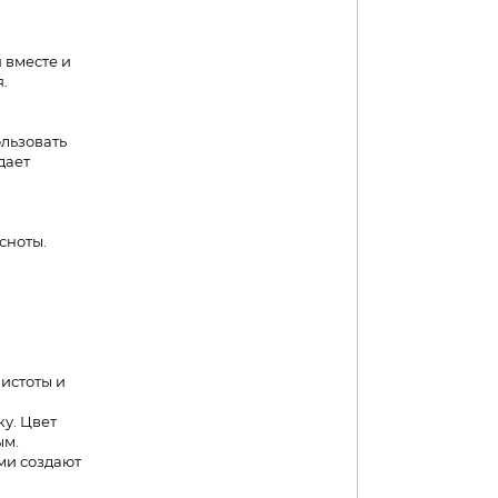
 вместе и
.
ользовать
дает
сноты.
истоты и
у. Цвет
ым.
ми создают