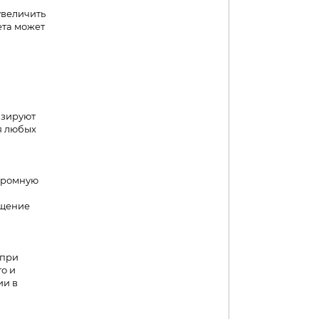
увеличить
ета может
изируют
я любых
хромную
ущение
 при
о и
ии в