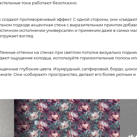
астельные тона работают безотказно.
создают противоречивый эффект. С одной стороны, они «съедаю
ильном подходе акцентная стена с выразительным принтом добавл
истичном исполнении универсален и применим даже в самых ма
ружает взгляд.​
 Темные оттенки на стенах при светлом потолке визуально подни
здают ощущение колодца, используйте горизонтальные полосы и
енные глубокие цвета. Изумрудный, сапфировый, бордо, шок
нате. Они «собирают» пространство, делают его более уютным и