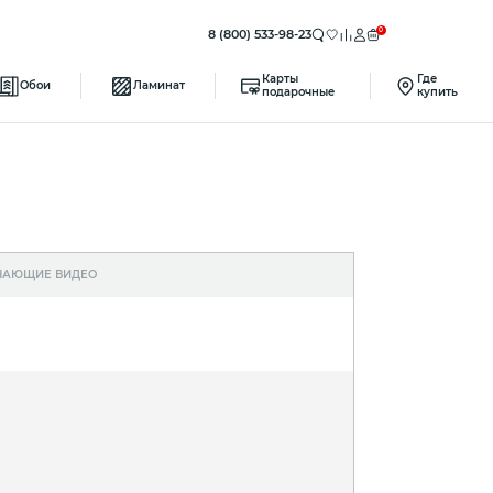
0
8 (800) 533-98-23
Карты
Где
Обои
Ламинат
подарочные
купить
ЧАЮЩИЕ ВИДЕО