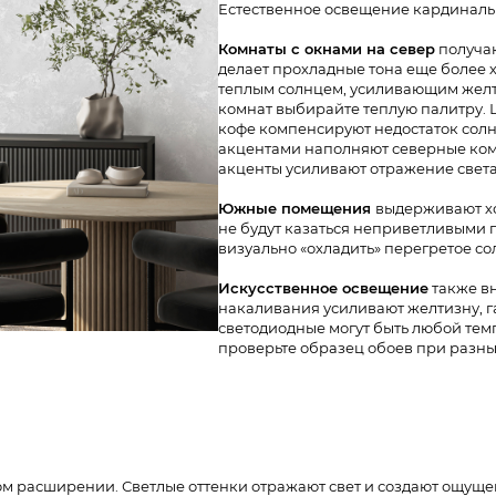
Естественное освещение кардинальн
Комнаты с окнами на север
получаю
делает прохладные тона еще более
теплым солнцем, усиливающим желт
комнат выбирайте теплую палитру. Ц
кофе компенсируют недостаток солн
акцентами наполняют северные ком
акценты усиливают отражение света,
Южные помещения
выдерживают хо
не будут казаться неприветливыми п
визуально «охладить» перегретое со
Искусственное освещение
также в
накаливания усиливают желтизну, г
светодиодные могут быть любой те
проверьте образец обоев при разн
м расширении. Светлые оттенки отражают свет и создают ощущ