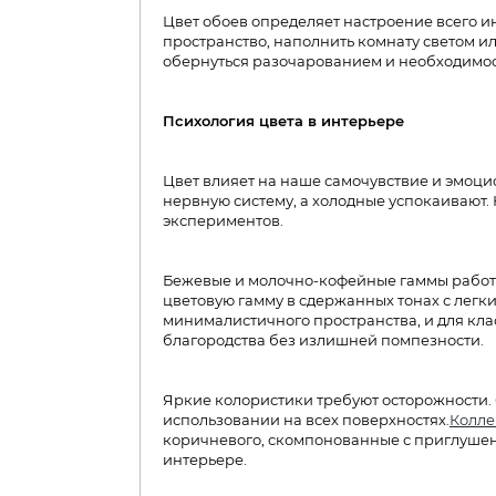
Цвет обоев определяет настроение всего 
пространство, наполнить комнату светом и
обернуться разочарованием и необходимос
Психология цвета в интерьере
Цвет влияет на наше самочувствие и эмоци
нервную систему, а холодные успокаивают.
экспериментов.
Бежевые и молочно-кофейные гаммы работ
цветовую гамму в сдержанных тонах с легк
минималистичного пространства, и для кла
благородства без излишней помпезности.​
Яркие колористики требуют осторожности. 
использовании на всех поверхностях.
Колл
коричневого, скомпонованные с приглушенн
интерьере.