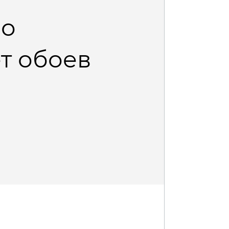
но
т обоев