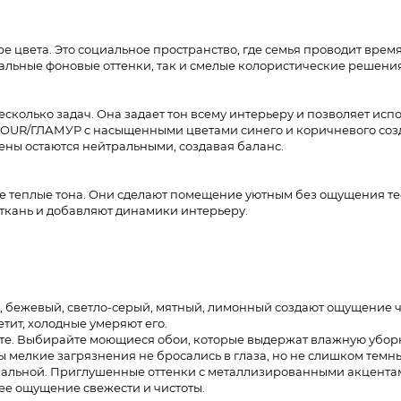
е цвета. Это социальное пространство, где семья проводит время
ральные фоновые оттенки, так и смелые колористические решения
есколько задач. Она задает тон всему интерьеру и позволяет исп
MOUR/ГЛАМУР с насыщенными цветами синего и коричневого соз
ены остаются нейтральными, создавая баланс.​
е теплые тона. Они сделают помещение уютным без ощущения те
кань и добавляют динамики интерьеру.​
й, бежевый, светло-серый, мятный, лимонный создают ощущение ч
тит, холодные умеряют его.
сте. Выбирайте моющиеся обои, которые выдержат влажную уборк
 мелкие загрязнения не бросались в глаза, но не слишком темн
альной. Приглушенные оттенки с металлизированными акцента
щее ощущение свежести и чистоты.