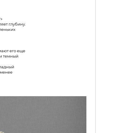
т»
яет глубину.
леньких
мают его еще
ли темный
оладный
 менее