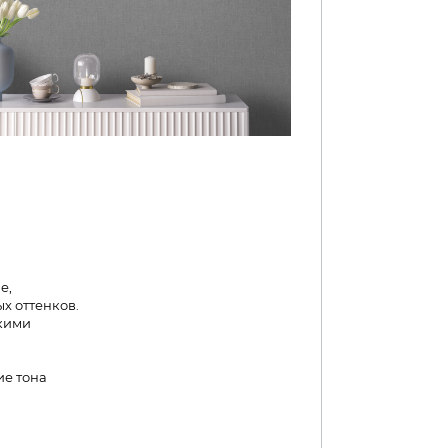
е,
х оттенков.
гкими
ие тона