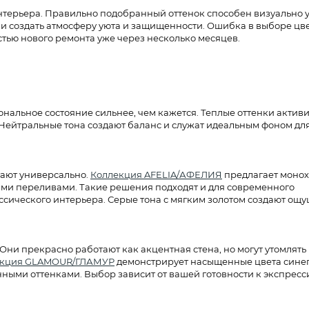
интерьера. Правильно подобранный оттенок способен визуально 
ли создать атмосферу уюта и защищенности. Ошибка в выборе цв
тью нового ремонта уже через несколько месяцев.
ональное состояние сильнее, чем кажется. Теплые оттенки актив
 Нейтральные тона создают баланс и служат идеальным фоном дл
ают универсально.
Коллекция AFELIA/АФЕЛИЯ
предлагает моно
ими переливами. Такие решения подходят и для современного
ссического интерьера. Серые тона с мягким золотом создают ощ
Они прекрасно работают как акцентная стена, но могут утомлять
екция GLAMOUR/ГЛАМУР
демонстрирует насыщенные цвета синег
ыми оттенками. Выбор зависит от вашей готовности к экспресс