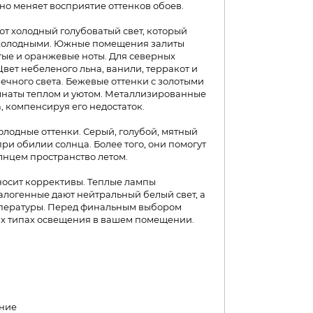
о меняет восприятие оттенков обоев.
т холодный голубоватый свет, который
 холодными. Южные помещения залиты
ые и оранжевые ноты. Для северных
вет небеленого льна, ванили, терракот и
ечного света. Бежевые оттенки с золотыми
наты теплом и уютом. Металлизированные
 компенсируя его недостаток.​
лодные оттенки. Серый, голубой, мятный
ри обилии солнца. Более того, они помогут
лнцем пространство летом.
носит коррективы. Теплые лампы
алогенные дают нейтральный белый свет, а
мпературы. Перед финальным выбором
ых типах освещения в вашем помещении.
ение