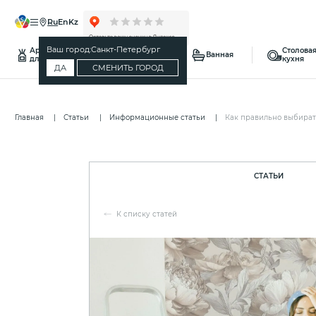
ru
en
kz
Ваш город:
Санкт-Петербург
Ароматы
Столовая
Спальня
Ванная
для дома
кухня
ДА
СМЕНИТЬ ГОРОД
Главная
Статьи
Информационные статьи
Как правильно выбират
СТАТЬИ
К списку статей