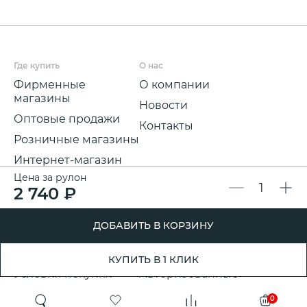
Где купить
О нас
Фирменные
О компании
магазины
Новости
Оптовые продажи
Контакты
Розничные магазины
Интернет-магазин
Цена за рулон
Мы на
2 740 ₽
маркетплейсах
Для покупателей
Полезная информация
ДОБАВИТЬ В КОРЗИНУ
Условия и срок
Партнерские
доставки
программы
КУПИТЬ В 1 КЛИК
Условия покупки
Авторизованные
розничные
Претензии, возвраты
0
партнеры