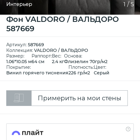
1
/
5
Интерьер
Фон VALDORO / ВАЛЬДОРО
587669
Артикул:
587669
Коллекция:
VALDORO / ВАЛЬДОРО
Размер:
Раппорт:
Вес:
Основа:
1.06*10.05 м
64 см
2.4 кг
Флизелин 70гр/м2
Покрытие:
Плотность:
Цвет:
Винил горячего тиснения
226 гр/м2
Серый
Примерить на мои стены