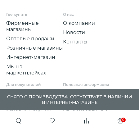
Где купить
О нас
Фирменные
О компании
магазины
Новости
Оптовые продажи
Контакты
Розничные магазины
Интернет-магазин
Мы на
маркетплейсах
Для покупателей
Полезная информация
Условия и срок
Партнерские
СНЯТО С ПРОИЗВОДСТВА. ОТСУТСТВУЕТ В НАЛИЧИИ
доставки
программы
В ИНТЕРНЕТ-МАГАЗИНЕ
Условия покупки
Авторизованные
розничные
Претензии, возвраты
0
партнеры
и обмены
Проект ГСПП
Политика