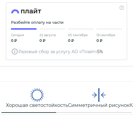
Разбейте оплату на части
Сегодня
22 августа
05 сентября
19 сентября
0 ₽
0 ₽
0 ₽
0 ₽
Разовый сбор за услугу АО «Плайт»
5%
Хорошая светостойкость
Симметричный рисунок
К