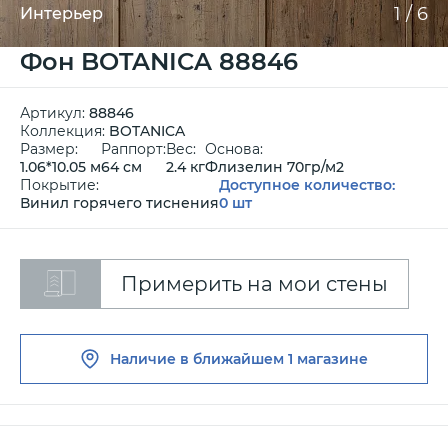
1
/
6
Интерьер
Фон BOTANICA 88846
Артикул:
88846
Коллекция:
BOTANICA
Размер:
Раппорт:
Вес:
Основа:
1.06*10.05 м
64 см
2.4 кг
Флизелин 70гр/м2
Покрытие:
Доступное количество:
Винил горячего тиснения
0 шт
Примерить на мои стены
Наличие в ближайшем
1 магазине