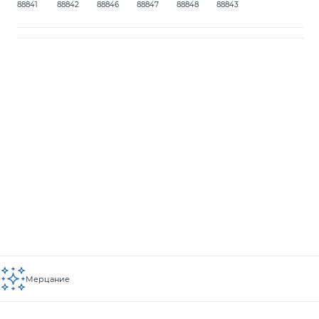
88841
88842
88846
88847
88848
88843
е
Мерцание