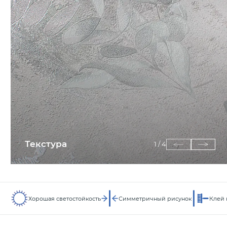
Текстура
1
/
4
Хорошая светостойкость
Симметричный рисунок
Клей 