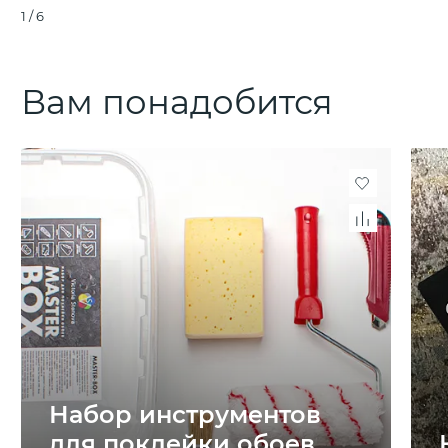
1
/
6
Вам понадобится
Набор инструментов
для поклейки обоев