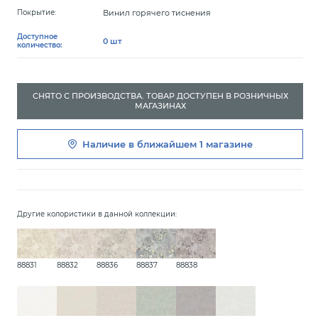
Винил горячего тиснения
Покрытие:
Доступное
0 шт
количество:
СНЯТО С ПРОИЗВОДСТВА. ТОВАР ДОСТУПЕН В РОЗНИЧНЫХ
МАГАЗИНАХ
Наличие в ближайшем
1 магазине
Другие колористики в данной коллекции:
88831
88832
88836
88837
88838