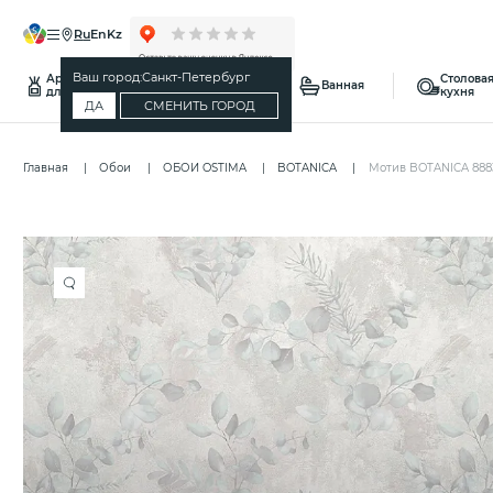
ru
en
kz
Ваш город:
Санкт-Петербург
Ароматы
Столовая
Спальня
Ванная
для дома
кухня
ДА
СМЕНИТЬ ГОРОД
Главная
Обои
ОБОИ OSTIMA
BOTANICA
Мотив BOTANICA 888