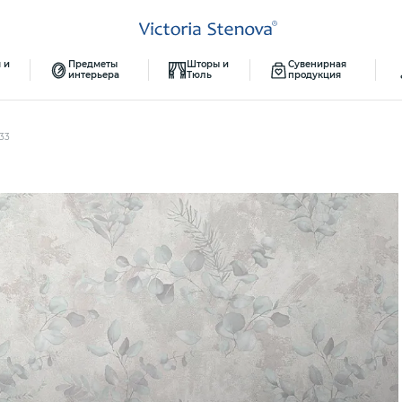
 и
Предметы
Шторы и
Сувенирная
интерьера
Тюль
продукция
33