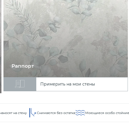
Раппорт
Примерить на мои стены
наносят на стену
Снимаются без остатка
Моющиеся особо стойки