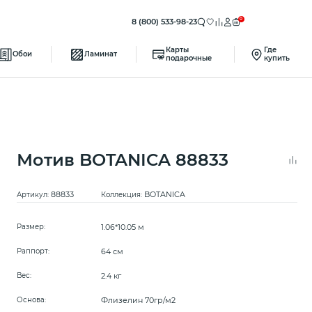
0
8 (800) 533-98-23
Карты
Где
Обои
Ламинат
подарочные
купить
Мотив BOTANICA 88833
88833
BOTANICA
Артикул:
Коллекция:
1.06*10.05 м
Размер:
64 см
Раппорт:
2.4 кг
Вес:
Флизелин 70гр/м2
Основа: