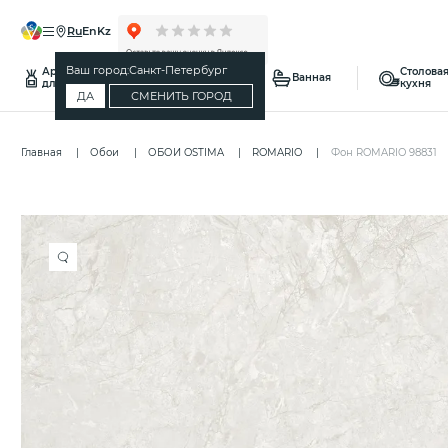
ru
en
kz
Ваш город:
Санкт-Петербург
Ароматы
Столовая
Спальня
Ванная
для дома
кухня
ДА
СМЕНИТЬ ГОРОД
Главная
Обои
ОБОИ OSTIMA
ROMARIO
Фон ROMARIO 98831