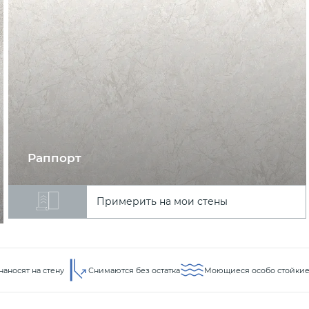
Раппорт
Примерить на мои стены
наносят на стену
Снимаются без остатка
Моющиеся особо стойки