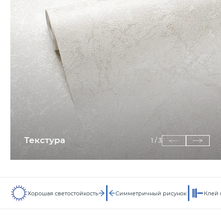
Текстура
1
/
3
Хорошая светостойкость
Симметричный рисунок
Клей 