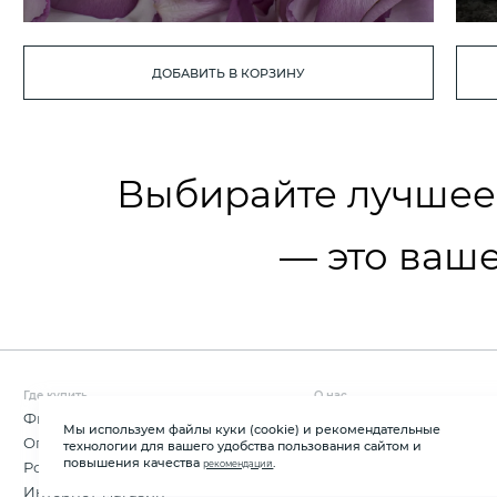
ДОБАВИТЬ В КОРЗИНУ
Выбирайте лучшее
— это ваше
Где купить
О нас
Фирменные магазины
О компании
Мы используем файлы куки (cookie) и рекомендательные
Оптовые продажи
Новости
технологии для вашего удобства пользования сайтом и
повышения качества
.
рекомендаций
Розничные магазины
Контакты
Интернет-магазин