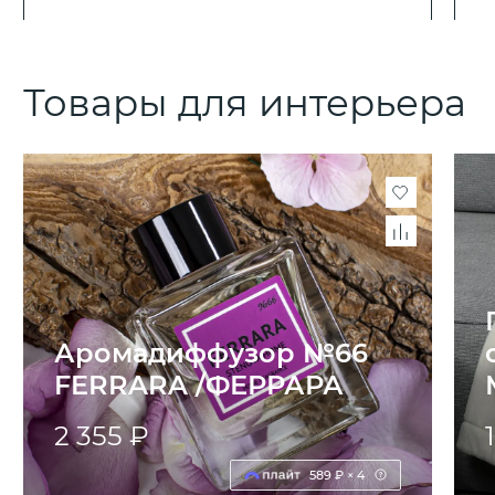
Товары для интерьера
Аромадиффузор №66
FERRARA /ФЕРРАРА
2 355 ₽
589 ₽ × 4