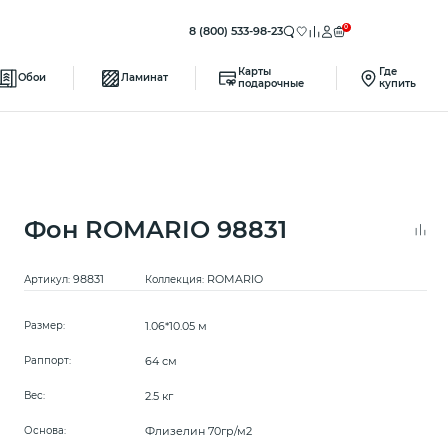
0
8 (800) 533-98-23
Карты
Где
Обои
Ламинат
подарочные
купить
Фон ROMARIO 98831
98831
ROMARIO
Артикул:
Коллекция:
1.06*10.05 м
Размер:
64 см
Раппорт:
2.5 кг
Вес:
Флизелин 70гр/м2
Основа: