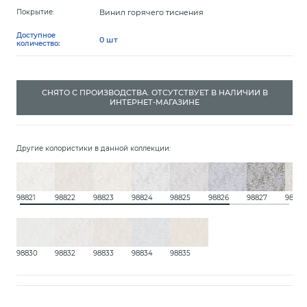
Винил горячего тиснения
Покрытие:
Доступное
0 шт
количество:
СНЯТО С ПРОИЗВОДСТВА. ОТСУТСТВУЕТ В НАЛИЧИИ В
ИНТЕРНЕТ-МАГАЗИНЕ
Другие колористики в данной коллекции:
98821
98822
98823
98824
98825
98826
98827
98828
98830
98832
98833
98834
98835