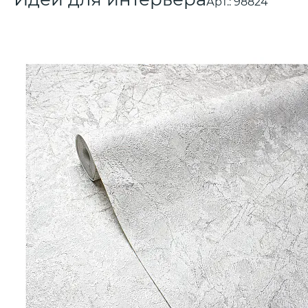
Арт.:
98824