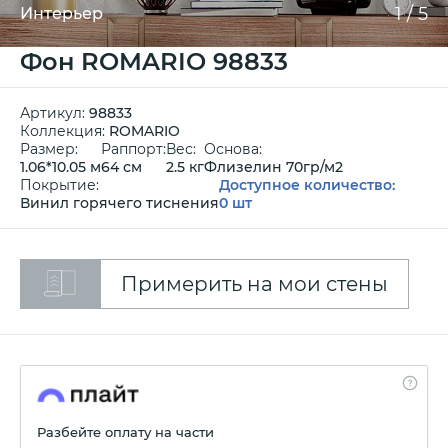
1
/
5
Интерьер
Фон ROMARIO 98833
Артикул:
98833
Коллекция:
ROMARIO
Размер:
Раппорт:
Вес:
Основа:
1.06*10.05 м
64 см
2.5 кг
Флизелин 70гр/м2
Покрытие:
Доступное количество:
Винил горячего тиснения
0 шт
Примерить на мои стены
Разбейте оплату на части