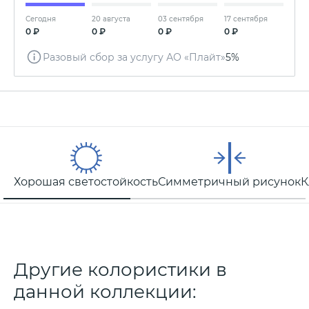
Сегодня
20 августа
03 сентября
17 сентября
0 ₽
0 ₽
0 ₽
0 ₽
Разовый сбор за услугу АО «Плайт»
5%
Хорошая светостойкость
Симметричный рисунок
К
Другие колористики в
данной коллекции: