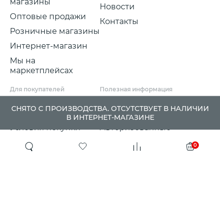
магазины
Новости
Оптовые продажи
Контакты
Розничные магазины
Интернет-магазин
Мы на
маркетплейсах
Для покупателей
Полезная информация
Условия и срок
Партнерские
СНЯТО С ПРОИЗВОДСТВА. ОТСУТСТВУЕТ В НАЛИЧИИ
доставки
программы
В ИНТЕРНЕТ-МАГАЗИНЕ
Условия покупки
Авторизованные
розничные
Претензии, возвраты
0
партнеры
и обмены
Проект ГСПП
Политика
конфиденциальности
Сертификаты и
гарантии
Программа
лояльности
QR-коды
Журнал Victoria
РРЦ