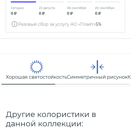
Сегодня
23 августа
06 сентября
20 сентября
0 ₽
0 ₽
0 ₽
0 ₽
Разовый сбор за услугу АО «Плайт»
5%
Хорошая светостойкость
Симметричный рисунок
К
Другие колористики в
данной коллекции: