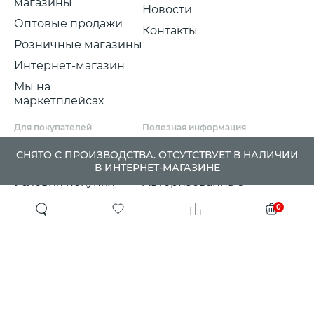
магазины
Новости
Оптовые продажи
Контакты
Розничные магазины
Интернет-магазин
Мы на
маркетплейсах
Для покупателей
Полезная информация
Условия и срок
Партнерские
СНЯТО С ПРОИЗВОДСТВА. ОТСУТСТВУЕТ В НАЛИЧИИ
доставки
программы
В ИНТЕРНЕТ-МАГАЗИНЕ
Условия покупки
Авторизованные
розничные
Претензии, возвраты
0
партнеры
и обмены
Проект ГСПП
Политика
конфиденциальности
Сертификаты и
гарантии
Программа
лояльности
QR-коды
Журнал Victoria
РРЦ