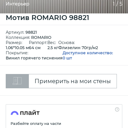
1
/
5
Интерьер
Мотив ROMARIO 98821
Артикул:
98821
Коллекция:
ROMARIO
Размер:
Раппорт:
Вес:
Основа:
1.06*10.05 м
64 см
2.5 кг
Флизелин 70гр/м2
Покрытие:
Доступное количество:
Винил горячего тиснения
0 шт
Примерить на мои стены
Разбейте оплату на части