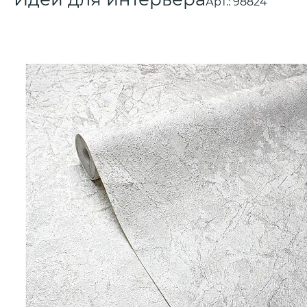
Арт.:
98824